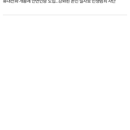
휴대전화 개통에 안면인증 도입...강화된 본인 절차로 민생범죄 차단