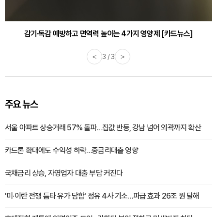
감기·독감 예방하고 면역력 높이는 4가지 영양제 [카드뉴스]
<
3 / 3
>
주요 뉴스
서울 아파트 상승거래 57% 돌파…집값 반등, 강남 넘어 외곽까지 확산
카드론 확대에도 수익성 하락…중금리대출 영향
국채금리 상승, 자영업자 대출 부담 커진다
'미·이란 전쟁 틈타 유가 담합' 정유 4사 기소…파급 효과 26조 원 달해