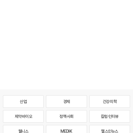
산업
경제
건강·의학
제약·바이오
정책·사회
칼럼·인터뷰
웰니스
MEDI·K
헬스인뉴스