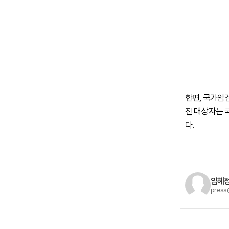
한편, 국가암검
진 대상자는 
다.
임혜정
press