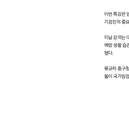
이번 특강은 
기검진의 중요
이날 강의는 
예방 생활 습관
됐다.
류규하 중구청
들이 국가암검