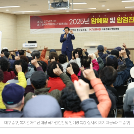
대구 중구, 복지관어르신 대상 국가암검진 및 암예방 특강 실시 (이미지 제공=대구 중구)