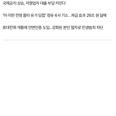
국채금리 상승, 자영업자 대출 부담 커진다
'미·이란 전쟁 틈타 유가 담합' 정유 4사 기소…파급 효과 26조 원 달해
휴대전화 개통에 안면인증 도입...강화된 본인 절차로 민생범죄 차단