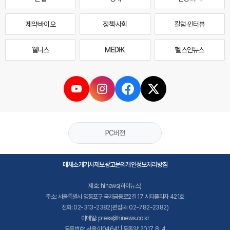
제약·바이오
정책·사회
칼럼·인터뷰
웰니스
MEDI·K
헬스인뉴스
PC버전
매체소개
기사제보
광고문의
개인정보처리방침
제호: hinews(하이뉴스)
주소: 서울특별시 영등포구 국제금융로2길 17 시티플라자 421호
전화: 02-313-2382(편집국: 02-782-2382)
이메일: press@hinews.co.kr
등록번호: 서울,아04641 | 등록일: 2017. 8. 4