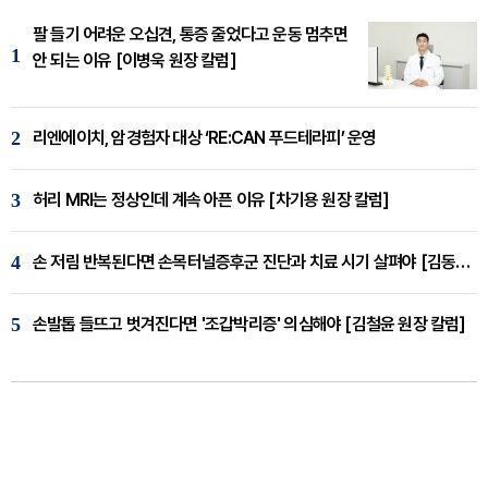
팔 들기 어려운 오십견, 통증 줄었다고 운동 멈추면
1
안 되는 이유 [이병욱 원장 칼럼]
2
리엔에이치, 암경험자 대상 ‘RE:CAN 푸드테라피’ 운영
3
허리 MRI는 정상인데 계속 아픈 이유 [차기용 원장 칼럼]
4
손 저림 반복된다면 손목터널증후군 진단과 치료 시기 살펴야 [김동현 원장 칼럼]
5
손발톱 들뜨고 벗겨진다면 '조갑박리증' 의심해야 [김철윤 원장 칼럼]