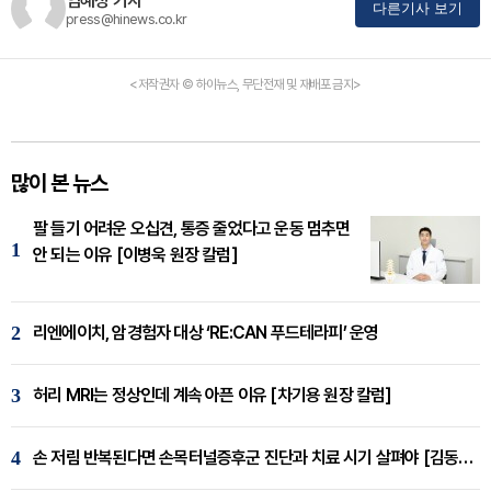
임혜정 기자
다른기사 보기
press@hinews.co.kr
<저작권자 © 하이뉴스, 무단전재 및 재배포 금지>
많이 본 뉴스
팔 들기 어려운 오십견, 통증 줄었다고 운동 멈추면
1
안 되는 이유 [이병욱 원장 칼럼]
2
리엔에이치, 암경험자 대상 ‘RE:CAN 푸드테라피’ 운영
3
허리 MRI는 정상인데 계속 아픈 이유 [차기용 원장 칼럼]
4
손 저림 반복된다면 손목터널증후군 진단과 치료 시기 살펴야 [김동현 원장 칼럼]