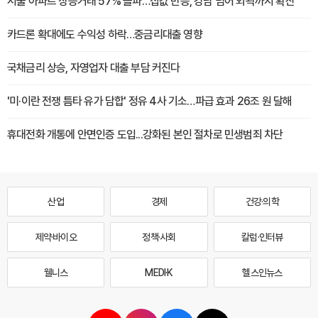
서울 아파트 상승거래 57% 돌파…집값 반등, 강남 넘어 외곽까지 확산
카드론 확대에도 수익성 하락…중금리대출 영향
국채금리 상승, 자영업자 대출 부담 커진다
'미·이란 전쟁 틈타 유가 담합' 정유 4사 기소…파급 효과 26조 원 달해
휴대전화 개통에 안면인증 도입...강화된 본인 절차로 민생범죄 차단
산업
경제
건강·의학
제약·바이오
정책·사회
칼럼·인터뷰
웰니스
MEDI·K
헬스인뉴스