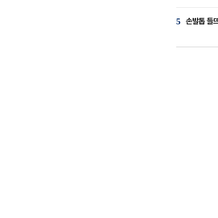
5
손발톱 들뜨