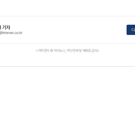
 기자
다
@hinews.co.kr
<저작권자 © 하이뉴스, 무단전재 및 재배포 금지>