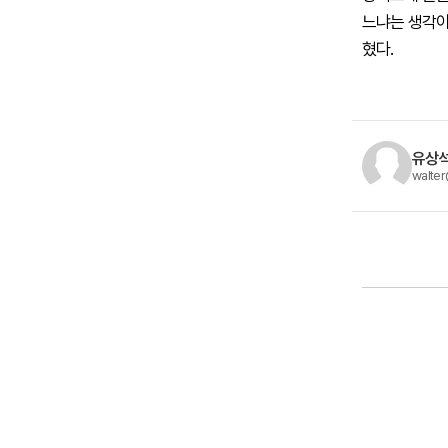
느냐는 생각이
혔다.
유상석
walter