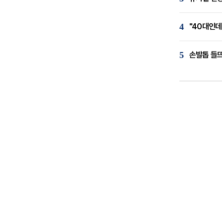
4
"40대인데
5
손발톱 들뜨