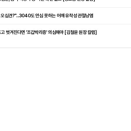
 오십견?"...3040도 안심 못하는 어깨 유착성 관절낭염
고 벗겨진다면 '조갑박리증' 의심해야 [김철윤 원장 칼럼]