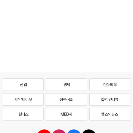
산업
경제
건강·의학
제약·바이오
정책·사회
칼럼·인터뷰
웰니스
MEDI·K
헬스인뉴스