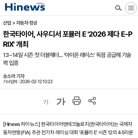
산업 > 자동차·항공
한국타이어, 사우디서 포뮬러 E '2026 제다 E-P
RIX' 개최
13~14일 시즌 첫 더블헤더... '아이온 레이스' 독점 공급해 기술
력 입증
송소라 기자
기사입력 : 2026-02-12 10:22
가
가
[Hinews 하이뉴스] 한국타이어앤테크놀로지(한국타이어)는 국제자
동차연맹(FIA) 주관 전기차 레이싱 대회 '포뮬러 E' 시즌 12의 4·5라운