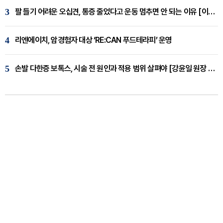
3
팔 들기 어려운 오십견, 통증 줄었다고 운동 멈추면 안 되는 이유 [이병욱 원장 칼럼]
4
리엔에이치, 암경험자 대상 ‘RE:CAN 푸드테라피’ 운영
5
손발 다한증 보톡스, 시술 전 원인과 적용 범위 살펴야 [강윤일 원장 칼럼]