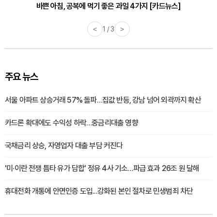
30대부터 유병률 2배...여자에게 꼭 필요한 검사는? [카드뉴스]
바쁜 아침, 공복에 먹기 좋은 과일 4가지 [카드뉴스]
<
1 / 3
>
주요 뉴스
서울 아파트 상승거래 57% 돌파…집값 반등, 강남 넘어 외곽까지 확산
카드론 확대에도 수익성 하락…중금리대출 영향
국채금리 상승, 자영업자 대출 부담 커진다
'미·이란 전쟁 틈타 유가 담합' 정유 4사 기소…파급 효과 26조 원 달해
휴대전화 개통에 안면인증 도입...강화된 본인 절차로 민생범죄 차단