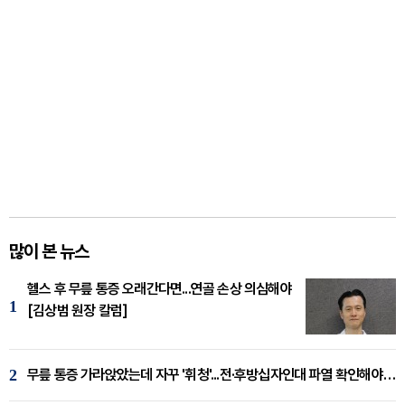
많이 본 뉴스
헬스 후 무릎 통증 오래간다면...연골 손상 의심해야
1
[김상범 원장 칼럼]
2
무릎 통증 가라앉았는데 자꾸 '휘청'...전·후방십자인대 파열 확인해야 [곽우경 원장 칼럼]