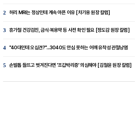
2
허리 MRI는 정상인데 계속 아픈 이유 [차기용 원장 칼럼]
3
휴가철 건강검진, 금식·복용약 등 사전 확인 필요 [정도감 원장 칼럼]
4
"40대인데 오십견?"...3040도 안심 못하는 어깨 유착성 관절낭염
5
손발톱 들뜨고 벗겨진다면 '조갑박리증' 의심해야 [김철윤 원장 칼럼]