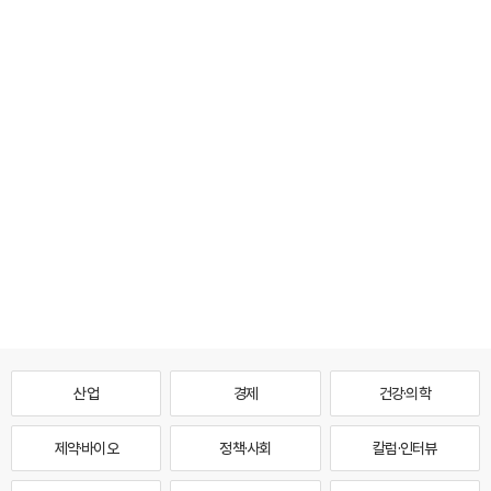
산업
경제
건강·의학
제약·바이오
정책·사회
칼럼·인터뷰