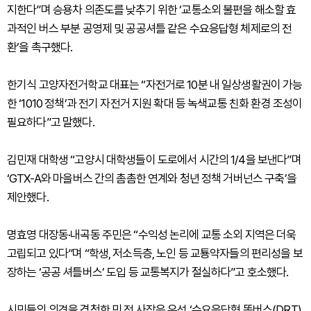
지한다”며 승용차 의존도를 낮추기 위한 ‘교통소외 불편을 해소할 효
과적인 버스 부분 공영제 및 공공셔틀 같은 수요응답형 체제로의 전
환’을 촉구했다.
한기식 고양자전거학교 대표는 “자전거로 10분 내 일상생활권이 가능
한 ‘1010 정책’과 전기 자전거 지원 확대 등 녹색교통 친화 환경 조성이
필요하다”고 말했다.
김민재 대학생 “고양시 대학생들이 도로에서 시간의 1/4을 보낸다”며
‘GTX-A와 마을버스 간의 촘촘한 연계와 청년 정책 거버넌스 구축’을
제안했다.
명효영 대장동·내곡동 주민은 “수익성 논리에 교통 소외 지역은 더욱
고립되고 있다”며 “학생, 저소득층, 노인 등 교툥약자들의 편리성을 보
장하는 ‘공공 셔틀버스’ 도입 등 교통복지가 절실하다”고 호소했다.
시민들의 의견을 경청한 민 전 사장은 우선 ‘수요응답형 똑버스(DRT)