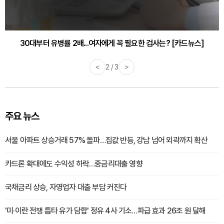
30대부터 유병률 2배...여자에게 꼭 필요한 검사는? [카드뉴스]
감기·독감 예방하고 면역력 높이는 4가지 영양제 [카드뉴스]
<
2 / 3
>
주요 뉴스
서울 아파트 상승거래 57% 돌파…집값 반등, 강남 넘어 외곽까지 확산
카드론 확대에도 수익성 하락…중금리대출 영향
국채금리 상승, 자영업자 대출 부담 커진다
'미·이란 전쟁 틈타 유가 담합' 정유 4사 기소…파급 효과 26조 원 달해