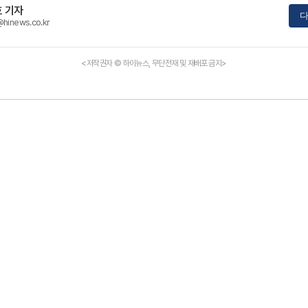
 기자
다
@hinews.co.kr
<저작권자 © 하이뉴스, 무단전재 및 재배포 금지>