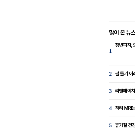
많이 본 뉴
청년피자, 
1
2
팔 들기 어
3
리엔에이치,
4
허리 MRI
5
휴가철 건강