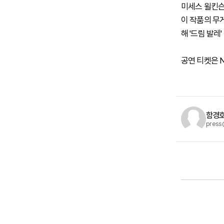
미세스 윌킨슨
이 작품의 무게
해 '드림 발레
공연 티켓은 
함경호
press