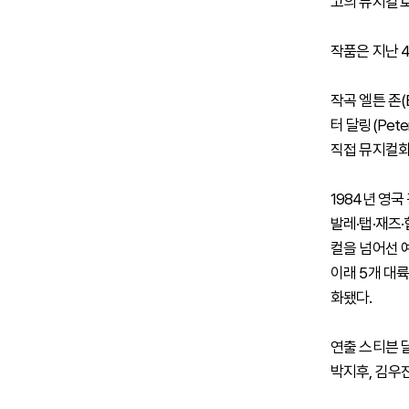
고의 뮤지컬'로
작품은 지난 
작곡 엘튼 존(El
터 달링(Pet
직접 뮤지컬화
1984년 영
발레·탭·재즈
컬을 넘어선 
이래 5개 대륙
화됐다.
연출 스티븐 
박지후, 김우진