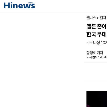
웰니스 > 컬처
엘튼 존이
한국 무
- 토니상 1
함경호 기자
기사입력 : 2026-