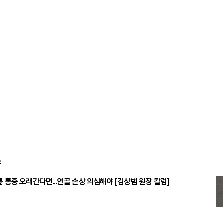
스
릎 통증 오래간다면...연골 손상 의심해야 [김상범 원장 칼럼]