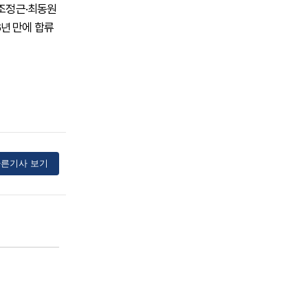
 조정근·최동원
6년 만에 합류
른기사 보기