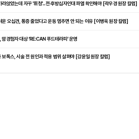
가라앉았는데 자꾸 '휘청'...전·후방십자인대 파열 확인해야 [곽우경 원장 칼럼]
려운 오십견, 통증 줄었다고 운동 멈추면 안 되는 이유 [이병욱 원장 칼럼]
 암경험자 대상 ‘RE:CAN 푸드테라피’ 운영
 보톡스, 시술 전 원인과 적용 범위 살펴야 [강윤일 원장 칼럼]