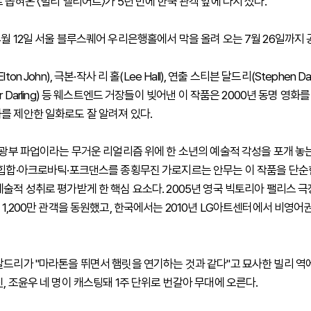
 꼽혀온 〈빌리 엘리어트〉가 5년 만에 한국 관객 앞에 다시 섰다.
4월 12일 서울 블루스퀘어 우리은행홀에서 막을 올려 오는 7월 26일까지 
ton John), 극본·작사 리 홀(Lee Hall), 연출 스티븐 달드리(Stephen Dal
er Darling) 등 웨스트엔드 거장들이 빚어낸 이 작품은 2000년 동명 영화
를 제안한 일화로도 잘 알려져 있다.
국 광부 파업이라는 무거운 리얼리즘 위에 한 소년의 예술적 각성을 포개 놓는
·힙합·아크로바틱·포크댄스를 종횡무진 가로지르는 안무는 이 작품을 단순
예술적 성취로 평가받게 한 핵심 요소다. 2005년 영국 빅토리아 팰리스 
 1,200만 관객을 동원했고, 한국에서는 2010년 LG아트센터에서 비영어
달드리가 "마라톤을 뛰면서 햄릿을 연기하는 것과 같다"고 묘사한 빌리 역
, 조윤우 네 명이 캐스팅돼 1주 단위로 번갈아 무대에 오른다.