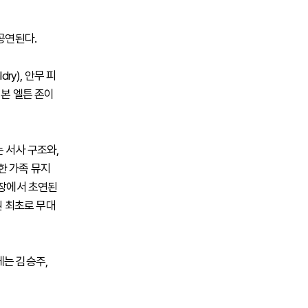
공연된다.
dry), 안무 피
를 본 엘튼 존이
 서사 구조와,
한 가족 뮤지
극장에서 초연된
권 최초로 무대
에는 김승주,