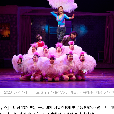
진=2026 뮤지컬 빌리 엘리어트 / Shine_빌리(김우진), 미세스 윌킨슨(최정원) 제공=신시컴
하이뉴스] 토니상 10개 부문, 올리비에 어워즈 5개 부문 등 85개가 넘는 트로피