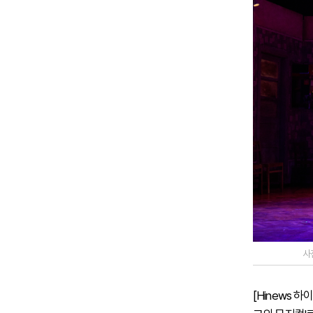
사
[Hinews 