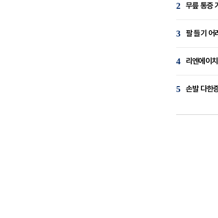
2
무릎 통증 
3
팔 들기 어
4
리엔에이치,
5
손발 다한증