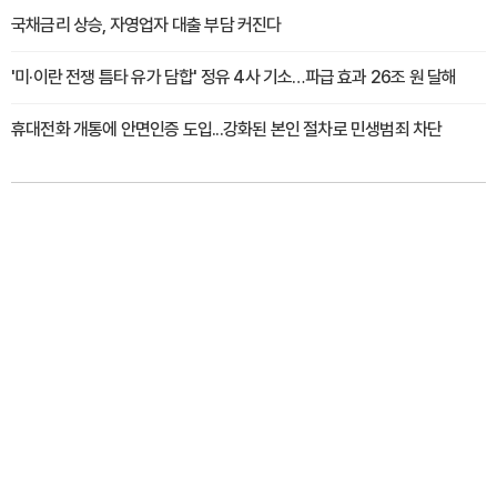
국채금리 상승, 자영업자 대출 부담 커진다
'미·이란 전쟁 틈타 유가 담합' 정유 4사 기소…파급 효과 26조 원 달해
휴대전화 개통에 안면인증 도입...강화된 본인 절차로 민생범죄 차단