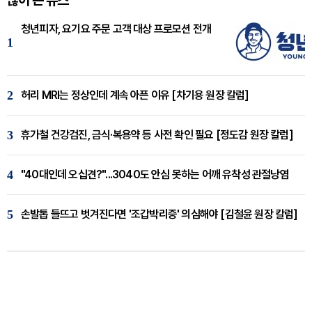
청년피자, 요기요 주문 고객 대상 프로모션 전개
1
2
허리 MRI는 정상인데 계속 아픈 이유 [차기용 원장 칼럼]
3
휴가철 건강검진, 금식·복용약 등 사전 확인 필요 [정도감 원장 칼럼]
4
"40대인데 오십견?"...3040도 안심 못하는 어깨 유착성 관절낭염
5
손발톱 들뜨고 벗겨진다면 '조갑박리증' 의심해야 [김철윤 원장 칼럼]