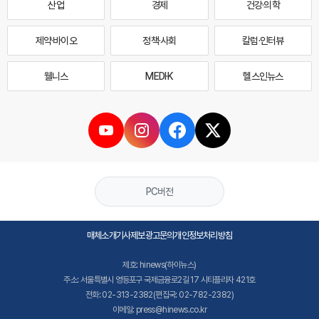
산업
경제
건강·의학
제약·바이오
정책·사회
칼럼·인터뷰
웰니스
MEDI·K
헬스인뉴스
PC버전
매체소개
기사제보
광고문의
개인정보처리방침
제호: hinews(하이뉴스)
주소: 서울특별시 영등포구 국제금융로2길 17 시티플라자 421호
전화: 02-313-2382(편집국: 02-782-2382)
이메일: press@hinews.co.kr