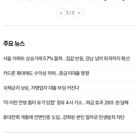
<
3 / 3
>
주요 뉴스
서울 아파트 상승거래 57% 돌파…집값 반등, 강남 넘어 외곽까지 확산
카드론 확대에도 수익성 하락…중금리대출 영향
국채금리 상승, 자영업자 대출 부담 커진다
'미·이란 전쟁 틈타 유가 담합' 정유 4사 기소…파급 효과 26조 원 달해
휴대전화 개통에 안면인증 도입...강화된 본인 절차로 민생범죄 차단