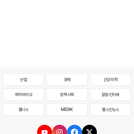
산업
경제
건강·의학
제약·바이오
정책·사회
칼럼·인터뷰
웰니스
MEDI·K
헬스인뉴스