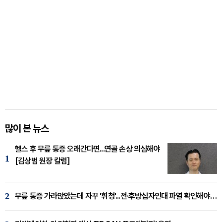
많이 본 뉴스
헬스 후 무릎 통증 오래간다면...연골 손상 의심해야
1
[김상범 원장 칼럼]
2
무릎 통증 가라앉았는데 자꾸 '휘청'...전·후방십자인대 파열 확인해야 [곽우경 원장 칼럼]