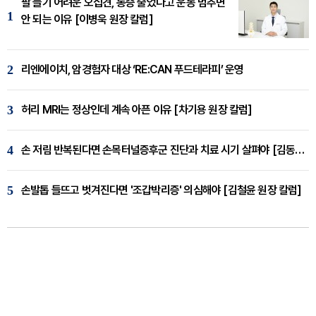
팔 들기 어려운 오십견, 통증 줄었다고 운동 멈추면
1
안 되는 이유 [이병욱 원장 칼럼]
2
리엔에이치, 암경험자 대상 ‘RE:CAN 푸드테라피’ 운영
3
허리 MRI는 정상인데 계속 아픈 이유 [차기용 원장 칼럼]
4
손 저림 반복된다면 손목터널증후군 진단과 치료 시기 살펴야 [김동현 원장 칼럼]
5
손발톱 들뜨고 벗겨진다면 '조갑박리증' 의심해야 [김철윤 원장 칼럼]