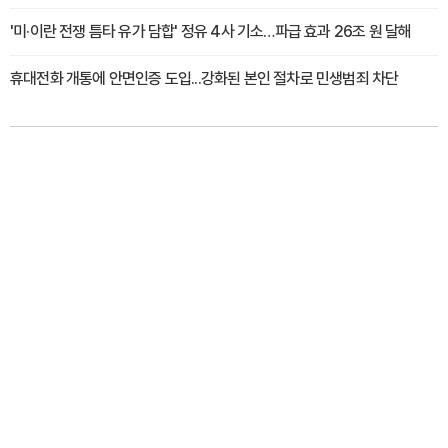
'미·이란 전쟁 틈타 유가 담합' 정유 4사 기소…파급 효과 26조 원 달해
휴대전화 개통에 안면인증 도입...강화된 본인 절차로 민생범죄 차단