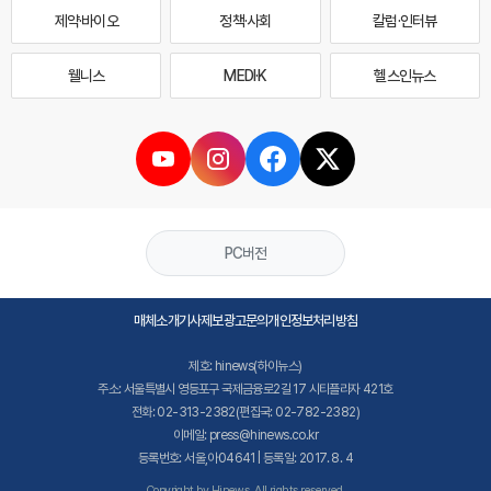
제약·바이오
정책·사회
칼럼·인터뷰
웰니스
MEDI·K
헬스인뉴스
PC버전
매체소개
기사제보
광고문의
개인정보처리방침
제호: hinews(하이뉴스)
주소: 서울특별시 영등포구 국제금융로2길 17 시티플라자 421호
전화: 02-313-2382(편집국: 02-782-2382)
이메일: press@hinews.co.kr
등록번호: 서울,아04641 | 등록일: 2017. 8. 4
Copyright by Hinews. All rights reserved.