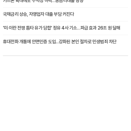
카드론 확대에도 수익성 하락…중금리대출 영향
국채금리 상승, 자영업자 대출 부담 커진다
'미·이란 전쟁 틈타 유가 담합' 정유 4사 기소…파급 효과 26조 원 달해
휴대전화 개통에 안면인증 도입...강화된 본인 절차로 민생범죄 차단