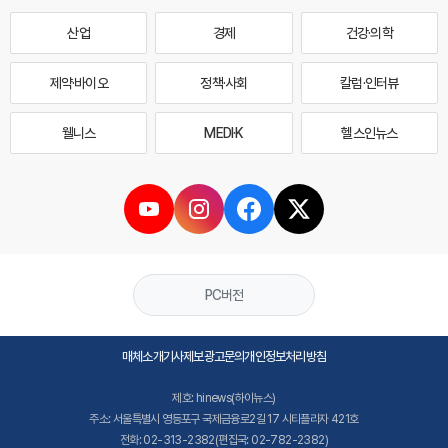
산업
경제
건강·의학
제약·바이오
정책·사회
칼럼·인터뷰
웰니스
MEDI·K
헬스인뉴스
PC버전
매체소개
기사제보
광고문의
개인정보처리방침
제호: hinews(하이뉴스)
주소: 서울특별시 영등포구 국제금융로2길 17 시티플라자 421호
전화: 02-313-2382(편집국: 02-782-2382)