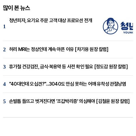
많이 본 뉴스
청년피자, 요기요 주문 고객 대상 프로모션 전개
1
2
허리 MRI는 정상인데 계속 아픈 이유 [차기용 원장 칼럼]
3
휴가철 건강검진, 금식·복용약 등 사전 확인 필요 [정도감 원장 칼럼]
4
"40대인데 오십견?"...3040도 안심 못하는 어깨 유착성 관절낭염
5
손발톱 들뜨고 벗겨진다면 '조갑박리증' 의심해야 [김철윤 원장 칼럼]