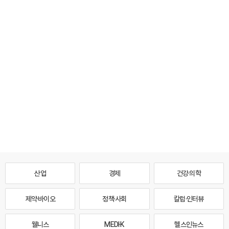
산업
경제
건강·의학
제약·바이오
정책·사회
칼럼·인터뷰
웰니스
MEDI·K
헬스인뉴스