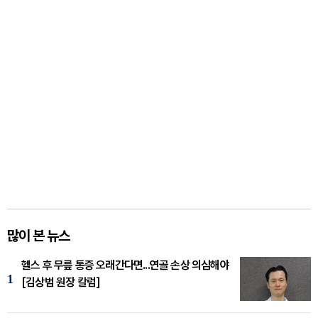
많이 본 뉴스
헬스 후 무릎 통증 오래간다면...연골 손상 의심해야
1
[김상범 원장 칼럼]