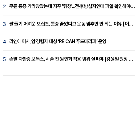
2
무릎 통증 가라앉았는데 자꾸 '휘청'...전·후방십자인대 파열 확인해야 [곽우경 원장 칼럼]
3
팔 들기 어려운 오십견, 통증 줄었다고 운동 멈추면 안 되는 이유 [이병욱 원장 칼럼]
4
리엔에이치, 암경험자 대상 ‘RE:CAN 푸드테라피’ 운영
5
손발 다한증 보톡스, 시술 전 원인과 적용 범위 살펴야 [강윤일 원장 칼럼]