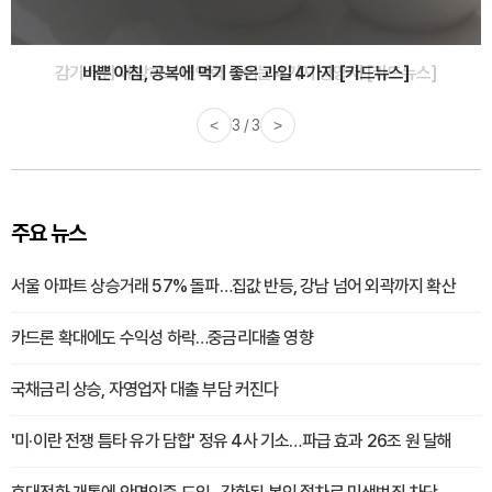
바쁜 아침, 공복에 먹기 좋은 과일 4가지 [카드뉴스]
<
1 / 3
>
주요 뉴스
서울 아파트 상승거래 57% 돌파…집값 반등, 강남 넘어 외곽까지 확산
카드론 확대에도 수익성 하락…중금리대출 영향
국채금리 상승, 자영업자 대출 부담 커진다
'미·이란 전쟁 틈타 유가 담합' 정유 4사 기소…파급 효과 26조 원 달해