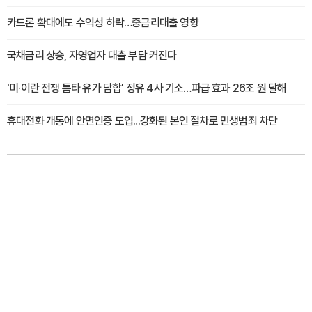
카드론 확대에도 수익성 하락…중금리대출 영향
국채금리 상승, 자영업자 대출 부담 커진다
'미·이란 전쟁 틈타 유가 담합' 정유 4사 기소…파급 효과 26조 원 달해
휴대전화 개통에 안면인증 도입...강화된 본인 절차로 민생범죄 차단