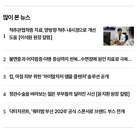
많이 본 뉴스
척추관협착증 치료, 양방향 척추 내시경으로 개선
1
도움 [이석원 원장 칼럼]
2
불면증과 어지럼증·이명 증상까지 반복...수면장애 원인 치료로 극복해야
3
킵, 아침 피부 위한 '하이알차저 앰플 클렌저' 솔루션 공개
4
정관수술을 바라보는 젊은 부부들의 달라진 시선 [윤지환 원장 칼럼]
5
닥터자르트, '워터밤 부산 2026' 공식 스폰서로 브랜드 부스 전개