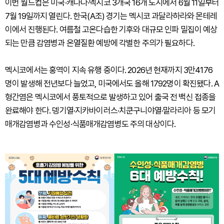
이번 월드컵은 미국·캐나다·멕시코 3개국 16개 도시에서 6월 11일부터
7월 19일까지 열린다. 한국(A조) 경기는 멕시코 과달라하라와 몬테레
이에서 진행된다. 여름철 고온다습한 기후와 대규모 인파 밀집이 예상
되는 만큼 감염병과 온열질환 예방에 각별한 주의가 필요하다.
멕시코에서는 홍역이 지속 유행 중이다. 2026년 현재까지 3만4176
명이 발생해 전년보다 늘었고, 미국에서도 올해 1792명이 확진됐다. A
형간염은 멕시코에서 풍토적으로 발생하고 있어 출국 전 백신 접종을
완료해야 한다. 뎅기열·지카바이러스·치쿤구니야열·말라리아 등 모기
매개감염병과 수인성·식품매개감염병도 주의 대상이다.