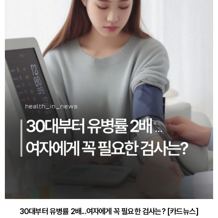
30대부터 유병률 2배...여자에게 꼭 필요한 검사는? [카드뉴스]
감기·독감 예방하고 면역력 높이는 4가지 영양제 [카드뉴스]