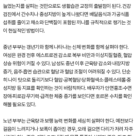
늘었는지를 살피는 것만으로도 생활습관 교정의 출발점이 된다. 건강
검진에서 간수치나 중성지방이 높게 나왔다면 배달음식과 가공식품
섭취를 줄이고 채소와 단백질이 포함된 끼니를 규칙적으로 챙기는 것
이 현실적인 방법이다.
중년 부부는 갱년기와 함께 나타나는 신체 변화를 함께 살펴야 한다.
여성은 완경 전후 에스트로겐 감소로 복부 비만과 이상지질혈증, 혈압
상승 위험이 커질 수 있다. 남성도 중년 이후 근육량 감소와 내장지방
증가, 음주·흡연 습관으로 혈당과 혈압 조절이 어려워질 수 있다. 단순
히 나이 탓으로 돌리기보다 혈압·공복혈당·당화혈색소·콜레스테롤·중
성지방 등 지표를 확인하는 것이 바람직하다. 배우자가 안면홍조·수면
장애·피로감·무기력·급격한 체중 증가를 보인다면 호르몬 수치를 확인
해볼 필요도 있다.
노년 부부는 근육량과 보행 능력 변화를 세심히 살펴야 한다. 예전보다
걸음이 느려지거나 보폭이 좁아진 경우, 오래 걸으면 다리가 저려 자주