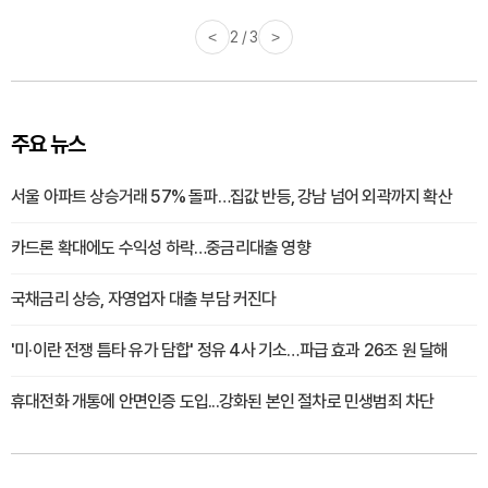
<
2 / 3
>
주요 뉴스
서울 아파트 상승거래 57% 돌파…집값 반등, 강남 넘어 외곽까지 확산
카드론 확대에도 수익성 하락…중금리대출 영향
국채금리 상승, 자영업자 대출 부담 커진다
'미·이란 전쟁 틈타 유가 담합' 정유 4사 기소…파급 효과 26조 원 달해
휴대전화 개통에 안면인증 도입...강화된 본인 절차로 민생범죄 차단