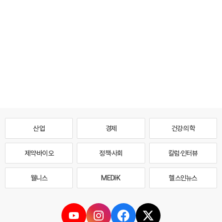
산업
경제
건강·의학
제약·바이오
정책·사회
칼럼·인터뷰
웰니스
MEDI·K
헬스인뉴스