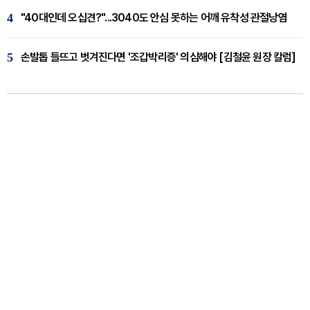
4
"40대인데 오십견?"...3040도 안심 못하는 어깨 유착성 관절낭염
5
손발톱 들뜨고 벗겨진다면 '조갑박리증' 의심해야 [김철윤 원장 칼럼]