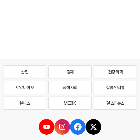
산업
경제
건강·의학
제약·바이오
정책·사회
칼럼·인터뷰
웰니스
MEDI·K
헬스인뉴스