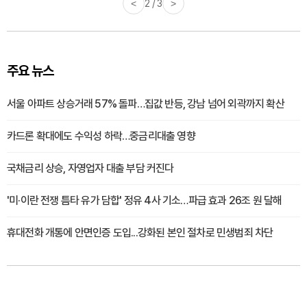
<
2 / 3
>
주요 뉴스
서울 아파트 상승거래 57% 돌파…집값 반등, 강남 넘어 외곽까지 확산
카드론 확대에도 수익성 하락…중금리대출 영향
국채금리 상승, 자영업자 대출 부담 커진다
'미·이란 전쟁 틈타 유가 담합' 정유 4사 기소…파급 효과 26조 원 달해
휴대전화 개통에 안면인증 도입...강화된 본인 절차로 민생범죄 차단