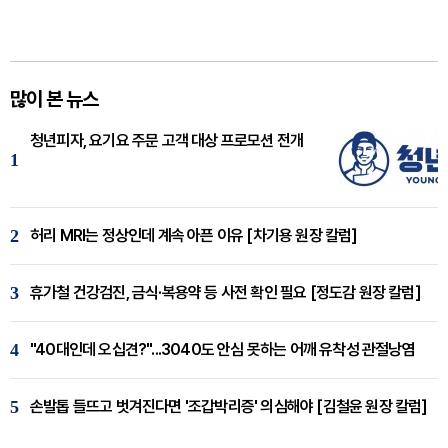
많이 본 뉴스
청년피자, 요기요 주문 고객 대상 프로모션 전개
1
2
허리 MRI는 정상인데 계속 아픈 이유 [차기용 원장 칼럼]
3
휴가철 건강검진, 금식·복용약 등 사전 확인 필요 [정도감 원장 칼럼]
4
"40대인데 오십견?"...3040도 안심 못하는 어깨 유착성 관절낭염
5
손발톱 들뜨고 벗겨진다면 '조갑박리증' 의심해야 [김철윤 원장 칼럼]