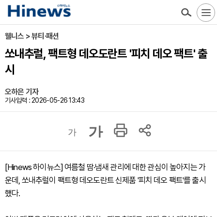
웰니스 > 뷰티·패션
쏘내추럴, 팩트형 데오도란트 '피치 데오 팩트' 출
시
오하은 기자
기사입력 : 2026-05-26 13:43
가
가
[Hinews 하이뉴스] 여름철 땀·냄새 관리에 대한 관심이 높아지는 가
운데, 쏘내추럴이 팩트형 데오도란트 신제품 '피치 데오 팩트'를 출시
했다.