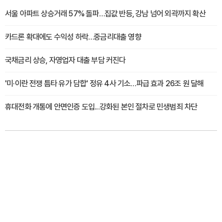
서울 아파트 상승거래 57% 돌파…집값 반등, 강남 넘어 외곽까지 확산
카드론 확대에도 수익성 하락…중금리대출 영향
국채금리 상승, 자영업자 대출 부담 커진다
'미·이란 전쟁 틈타 유가 담합' 정유 4사 기소…파급 효과 26조 원 달해
휴대전화 개통에 안면인증 도입...강화된 본인 절차로 민생범죄 차단