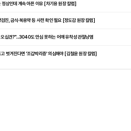
는 정상인데 계속 아픈 이유 [차기용 원장 칼럼]
검진, 금식·복용약 등 사전 확인 필요 [정도감 원장 칼럼]
 오십견?"...3040도 안심 못하는 어깨 유착성 관절낭염
고 벗겨진다면 '조갑박리증' 의심해야 [김철윤 원장 칼럼]