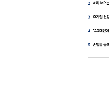
2
허리 MRI
3
휴가철 건강
4
"40대인데
5
손발톱 들뜨