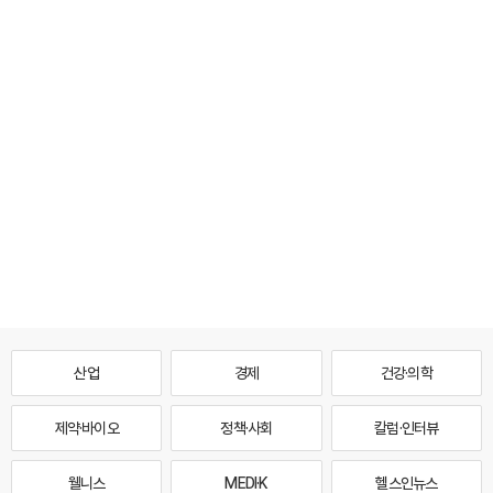
산업
경제
건강·의학
제약·바이오
정책·사회
칼럼·인터뷰
웰니스
MEDI·K
헬스인뉴스