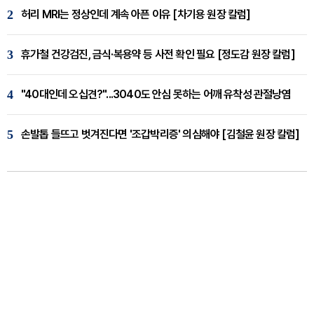
2
허리 MRI는 정상인데 계속 아픈 이유 [차기용 원장 칼럼]
3
휴가철 건강검진, 금식·복용약 등 사전 확인 필요 [정도감 원장 칼럼]
4
"40대인데 오십견?"...3040도 안심 못하는 어깨 유착성 관절낭염
5
손발톱 들뜨고 벗겨진다면 '조갑박리증' 의심해야 [김철윤 원장 칼럼]