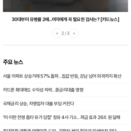
감기·독감 예방하고 면역력 높이는 4가지 영양제 [카드뉴스]
<
3 / 3
>
주요 뉴스
서울 아파트 상승거래 57% 돌파…집값 반등, 강남 넘어 외곽까지 확산
카드론 확대에도 수익성 하락…중금리대출 영향
국채금리 상승, 자영업자 대출 부담 커진다
'미·이란 전쟁 틈타 유가 담합' 정유 4사 기소…파급 효과 26조 원 달해