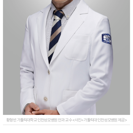
황형빈 가톨릭대학교 인천성모병원 안과 교수 <사진=가톨릭대 인천성모병원 제공>