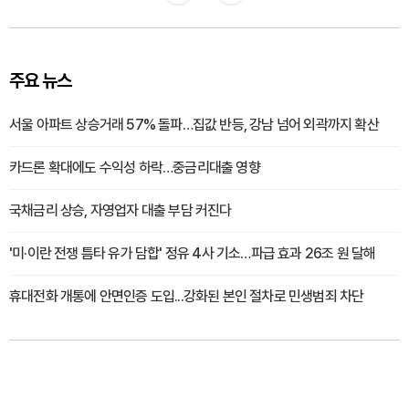
주요 뉴스
서울 아파트 상승거래 57% 돌파…집값 반등, 강남 넘어 외곽까지 확산
카드론 확대에도 수익성 하락…중금리대출 영향
국채금리 상승, 자영업자 대출 부담 커진다
'미·이란 전쟁 틈타 유가 담합' 정유 4사 기소…파급 효과 26조 원 달해
휴대전화 개통에 안면인증 도입...강화된 본인 절차로 민생범죄 차단