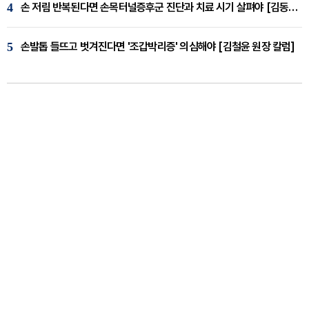
4
손 저림 반복된다면 손목터널증후군 진단과 치료 시기 살펴야 [김동현 원장 칼럼]
5
손발톱 들뜨고 벗겨진다면 '조갑박리증' 의심해야 [김철윤 원장 칼럼]