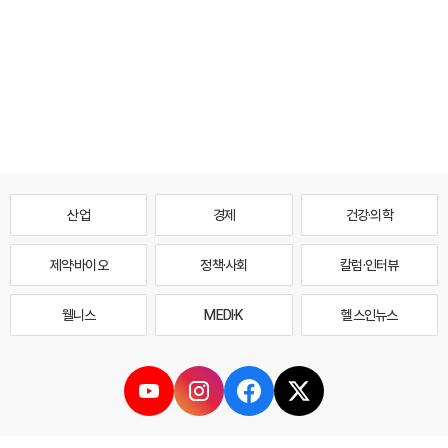
산업
경제
건강·의학
제약·바이오
정책·사회
칼럼·인터뷰
웰니스
MEDI·K
헬스인뉴스