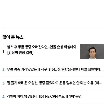
많이 본 뉴스
헬스 후 무릎 통증 오래간다면...연골 손상 의심해야
1
[김상범 원장 칼럼]
2
무릎 통증 가라앉았는데 자꾸 '휘청'...전·후방십자인대 파열 확인해야 [곽우경 원장 칼럼]
3
팔 들기 어려운 오십견, 통증 줄었다고 운동 멈추면 안 되는 이유 [이병욱 원장 칼럼]
4
리엔에이치, 암경험자 대상 ‘RE:CAN 푸드테라피’ 운영