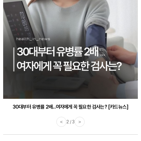
30대부터 유병률 2배...여자에게 꼭 필요한 검사는? [카드뉴스]
감기·독감 예방하고 면역력 높이는 4가지 영양제 [카드뉴스]
<
2 / 3
>