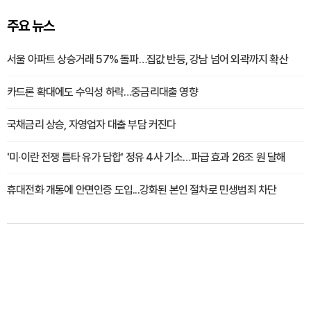
주요 뉴스
서울 아파트 상승거래 57% 돌파…집값 반등, 강남 넘어 외곽까지 확산
카드론 확대에도 수익성 하락…중금리대출 영향
국채금리 상승, 자영업자 대출 부담 커진다
'미·이란 전쟁 틈타 유가 담합' 정유 4사 기소…파급 효과 26조 원 달해
휴대전화 개통에 안면인증 도입...강화된 본인 절차로 민생범죄 차단