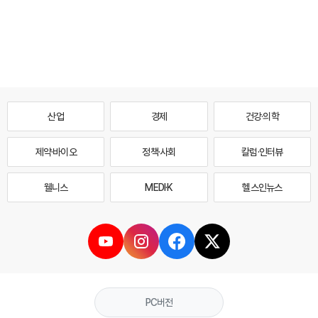
산업
경제
건강·의학
제약·바이오
정책·사회
칼럼·인터뷰
웰니스
MEDI·K
헬스인뉴스
PC버전