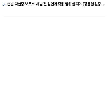
5
손발 다한증 보톡스, 시술 전 원인과 적용 범위 살펴야 [강윤일 원장 칼럼]