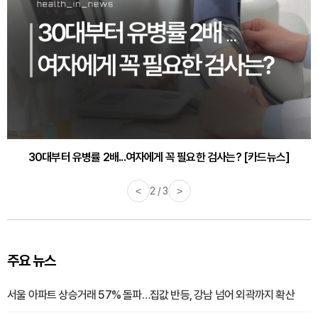
30대부터 유병률 2배...여자에게 꼭 필요한 검사는? [카드뉴스]
감기·독감 예방하고 면역력 높이는 4가지 영양제 [카드뉴스]
<
2 / 3
>
주요 뉴스
서울 아파트 상승거래 57% 돌파…집값 반등, 강남 넘어 외곽까지 확산