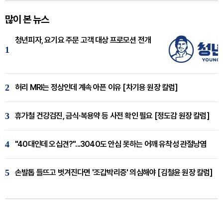
많이 본 뉴스
청년피자, 요기요 주문 고객 대상 프로모션 전개
1
2
허리 MRI는 정상인데 계속 아픈 이유 [차기용 원장 칼럼]
3
휴가철 건강검진, 금식·복용약 등 사전 확인 필요 [정도감 원장 칼럼]
4
"40대인데 오십견?"...3040도 안심 못하는 어깨 유착성 관절낭염
5
손발톱 들뜨고 벗겨진다면 '조갑박리증' 의심해야 [김철윤 원장 칼럼]