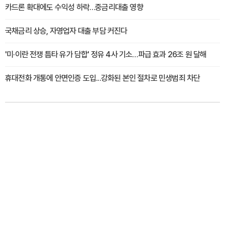
카드론 확대에도 수익성 하락…중금리대출 영향
국채금리 상승, 자영업자 대출 부담 커진다
'미·이란 전쟁 틈타 유가 담합' 정유 4사 기소…파급 효과 26조 원 달해
휴대전화 개통에 안면인증 도입...강화된 본인 절차로 민생범죄 차단