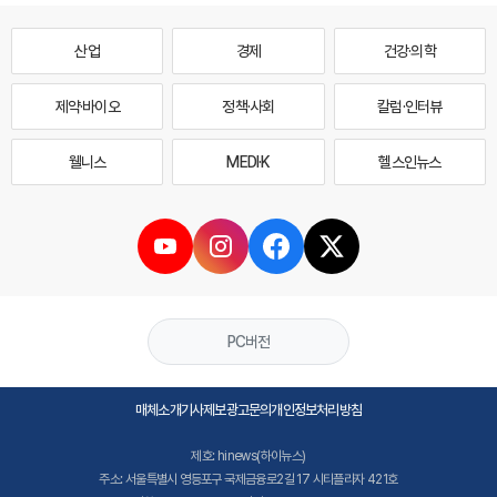
산업
경제
건강·의학
제약·바이오
정책·사회
칼럼·인터뷰
웰니스
MEDI·K
헬스인뉴스
PC버전
매체소개
기사제보
광고문의
개인정보처리방침
제호: hinews(하이뉴스)
주소: 서울특별시 영등포구 국제금융로2길 17 시티플라자 421호