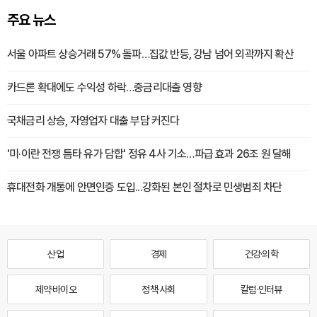
주요 뉴스
서울 아파트 상승거래 57% 돌파…집값 반등, 강남 넘어 외곽까지 확산
카드론 확대에도 수익성 하락…중금리대출 영향
국채금리 상승, 자영업자 대출 부담 커진다
'미·이란 전쟁 틈타 유가 담합' 정유 4사 기소…파급 효과 26조 원 달해
휴대전화 개통에 안면인증 도입...강화된 본인 절차로 민생범죄 차단
산업
경제
건강·의학
제약·바이오
정책·사회
칼럼·인터뷰