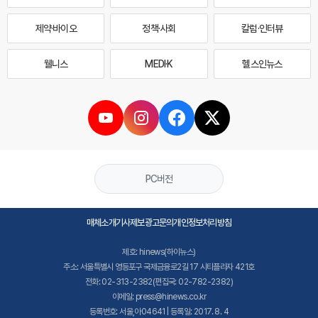
제약·바이오
정책·사회
칼럼·인터뷰
웰니스
MEDI·K
헬스인뉴스
PC버전
매체소개
기사제보
광고문의
개인정보처리방침
제호: hinews(하이뉴스)
주소: 서울특별시 영등포구 국제금융로2길 17 시티플라자 421호
전화: 02-313-2382(편집국: 02-782-2382)
이메일: press@hinews.co.kr
등록번호: 서울,아04641 | 등록일: 2017. 8. 4