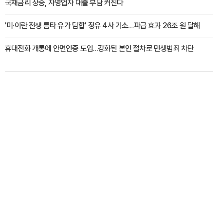
국채금리 상승, 자영업자 대출 부담 커진다
'미·이란 전쟁 틈타 유가 담합' 정유 4사 기소…파급 효과 26조 원 달해
휴대전화 개통에 안면인증 도입...강화된 본인 절차로 민생범죄 차단