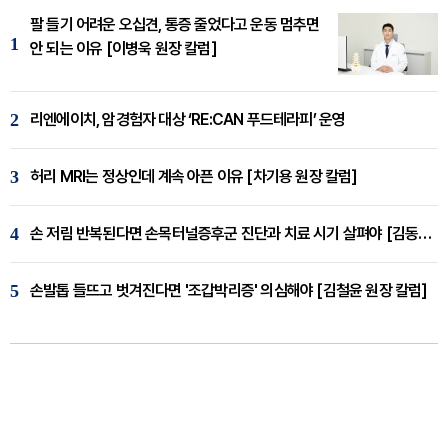
팔 들기 어려운 오십견, 통증 줄었다고 운동 멈추면
1
안 되는 이유 [이병욱 원장 칼럼]
2
리엔에이치, 암경험자 대상 ‘RE:CAN 푸드테라피’ 운영
3
허리 MRI는 정상인데 계속 아픈 이유 [차기용 원장 칼럼]
4
손 저림 반복된다면 손목터널증후군 진단과 치료 시기 살펴야 [김동현 원장 칼럼]
5
손발톱 들뜨고 벗겨진다면 '조갑박리증' 의심해야 [김철윤 원장 칼럼]