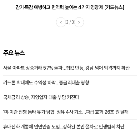
감기·독감 예방하고 면역력 높이는 4가지 영양제 [카드뉴스]
<
3 / 3
>
주요 뉴스
서울 아파트 상승거래 57% 돌파…집값 반등, 강남 넘어 외곽까지 확산
카드론 확대에도 수익성 하락…중금리대출 영향
국채금리 상승, 자영업자 대출 부담 커진다
'미·이란 전쟁 틈타 유가 담합' 정유 4사 기소…파급 효과 26조 원 달해
휴대전화 개통에 안면인증 도입...강화된 본인 절차로 민생범죄 차단