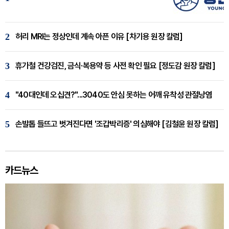
2
허리 MRI는 정상인데 계속 아픈 이유 [차기용 원장 칼럼]
3
휴가철 건강검진, 금식·복용약 등 사전 확인 필요 [정도감 원장 칼럼]
4
"40대인데 오십견?"...3040도 안심 못하는 어깨 유착성 관절낭염
5
손발톱 들뜨고 벗겨진다면 '조갑박리증' 의심해야 [김철윤 원장 칼럼]
카드뉴스