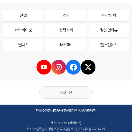
산업
경제
건강·의학
제약·바이오
정책·사회
칼럼·인터뷰
웰니스
MEDI·K
헬스인뉴스
PC버전
매체소개
기사제보
광고문의
개인정보처리방침
제호: hinews(하이뉴스)
주소: 서울특별시 영등포구 국제금융로2길 17 시티플라자 421호