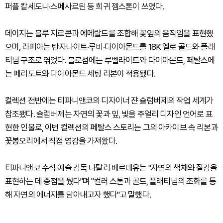
퍼플 칼세도니·스페사르틴 등 희귀 젬스톤이 쓰였다.
데이지는 블루 지르콘과 에메랄드를 조합해 꽃잎의 움직임을 표현했
으며, 라피아는 탄자나이트·루비·다이아몬드를 18K 옐로 골드와 플래
티넘 구조로 엮었다. 블로섬에는 루벨라이트와 다이아몬드, 페탈스에
는 페리도트와 다이아몬드 세팅 리본이 적용됐다.
컬렉션 전반에는 티파니앤코의 디자이너 쟌 슐럼버제의 작업 세계가
참조됐다. 슐럼버제는 자연의 꽃과 잎, 빛을 주얼리 디자인 언어로 표
현한 인물로, 이번 컬렉션의 페탈스 스토리는 그의 아카이브 속 리본과
꽃봉오리에서 직접 영감을 가져왔다.
티파니앤코 수석 예술 감독 나탈리 베르데유는 "자연의 색채와 질감을
표현하는 데 중점을 뒀다"며 "컬러 스톤과 골드, 플래티넘의 조화를 통
해 자연의 에너지를 담아내고자 했다"고 말했다.