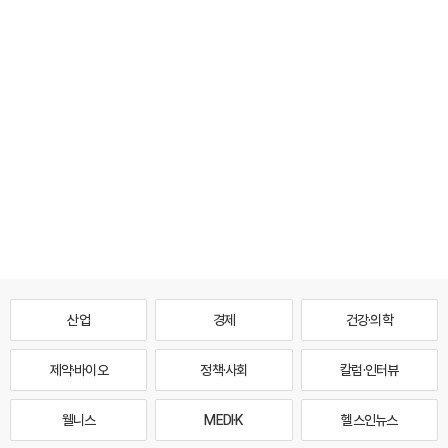
산업
경제
건강·의학
제약·바이오
정책·사회
칼럼·인터뷰
웰니스
MEDI·K
헬스인뉴스