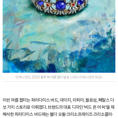
티파니앤코, 2026 블루 북 여름 챕터 발표 <사진=티파니앤코 제공>
이번 여름 챕터는 파라다이스 버드, 데이지, 라피아, 블로섬, 페탈스 다
섯 가지 스토리로 이뤄졌다. 브랜드의 대표 디자인 '버드 온 어 락'을 재
해석한 파라다이스 버드에는 볼더 오팔·크리소프레이즈·크리소콜라·