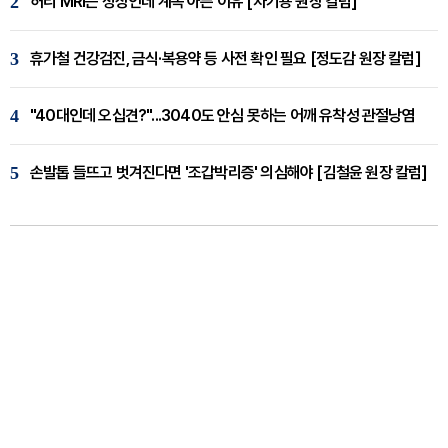
2
허리 MRI는 정상인데 계속 아픈 이유 [차기용 원장 칼럼]
3
휴가철 건강검진, 금식·복용약 등 사전 확인 필요 [정도감 원장 칼럼]
4
"40대인데 오십견?"...3040도 안심 못하는 어깨 유착성 관절낭염
5
손발톱 들뜨고 벗겨진다면 '조갑박리증' 의심해야 [김철윤 원장 칼럼]