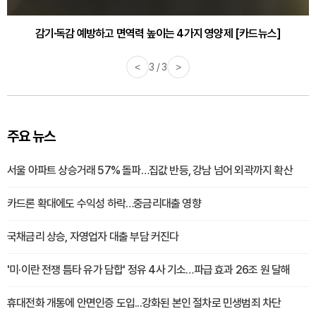
감기·독감 예방하고 면역력 높이는 4가지 영양제 [카드뉴스]
<
3 / 3
>
주요 뉴스
서울 아파트 상승거래 57% 돌파…집값 반등, 강남 넘어 외곽까지 확산
카드론 확대에도 수익성 하락…중금리대출 영향
국채금리 상승, 자영업자 대출 부담 커진다
'미·이란 전쟁 틈타 유가 담합' 정유 4사 기소…파급 효과 26조 원 달해
휴대전화 개통에 안면인증 도입...강화된 본인 절차로 민생범죄 차단