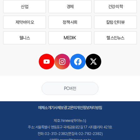
산업
경제
건강·의학
제약·바이오
정책·사회
칼럼·인터뷰
웰니스
MEDI·K
헬스인뉴스
PC버전
매체소개
기사제보
광고문의
개인정보처리방침
제호: hinews(하이뉴스)
주소: 서울특별시 영등포구 국제금융로2길 17 시티플라자 421호
전화: 02-313-2382(편집국: 02-782-2382)