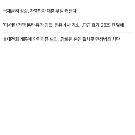
국채금리 상승, 자영업자 대출 부담 커진다
'미·이란 전쟁 틈타 유가 담합' 정유 4사 기소…파급 효과 26조 원 달해
휴대전화 개통에 안면인증 도입...강화된 본인 절차로 민생범죄 차단