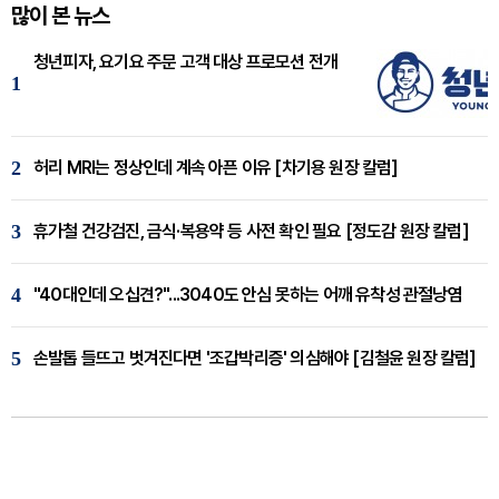
많이 본 뉴스
청년피자, 요기요 주문 고객 대상 프로모션 전개
1
2
허리 MRI는 정상인데 계속 아픈 이유 [차기용 원장 칼럼]
3
휴가철 건강검진, 금식·복용약 등 사전 확인 필요 [정도감 원장 칼럼]
4
"40대인데 오십견?"...3040도 안심 못하는 어깨 유착성 관절낭염
5
손발톱 들뜨고 벗겨진다면 '조갑박리증' 의심해야 [김철윤 원장 칼럼]