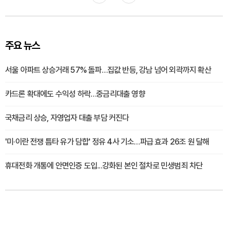
주요 뉴스
서울 아파트 상승거래 57% 돌파…집값 반등, 강남 넘어 외곽까지 확산
카드론 확대에도 수익성 하락…중금리대출 영향
국채금리 상승, 자영업자 대출 부담 커진다
'미·이란 전쟁 틈타 유가 담합' 정유 4사 기소…파급 효과 26조 원 달해
휴대전화 개통에 안면인증 도입...강화된 본인 절차로 민생범죄 차단