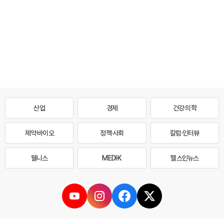
산업
경제
건강·의학
제약·바이오
정책·사회
칼럼·인터뷰
웰니스
MEDI·K
헬스인뉴스