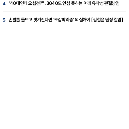
4
"40대인데 오십견?"...3040도 안심 못하는 어깨 유착성 관절낭염
5
손발톱 들뜨고 벗겨진다면 '조갑박리증' 의심해야 [김철윤 원장 칼럼]