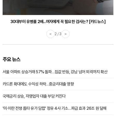
30대부터 유병률 2배...여자에게 꼭 필요한 검사는? [카드뉴스]
감기·독감 예방하고 면역력 높이는 4가지 영양제 [카드뉴스]
<
2 / 3
>
주요 뉴스
서울 아파트 상승거래 57% 돌파…집값 반등, 강남 넘어 외곽까지 확산
카드론 확대에도 수익성 하락…중금리대출 영향
국채금리 상승, 자영업자 대출 부담 커진다
'미·이란 전쟁 틈타 유가 담합' 정유 4사 기소…파급 효과 26조 원 달해