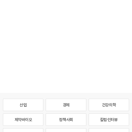
산업
경제
건강·의학
제약·바이오
정책·사회
칼럼·인터뷰