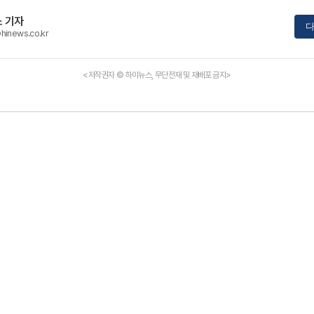
 기자
다
hinews.co.kr
<저작권자 © 하이뉴스, 무단전재 및 재배포 금지>