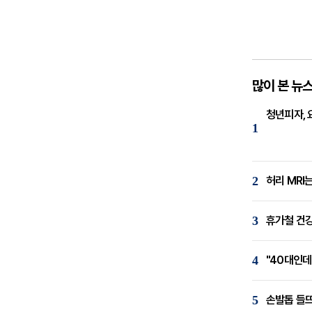
많이 본 뉴
청년피자, 
1
2
허리 MRI
3
휴가철 건강
4
"40대인데
5
손발톱 들뜨