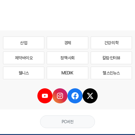
산업
경제
건강·의학
제약·바이오
정책·사회
칼럼·인터뷰
웰니스
MEDI·K
헬스인뉴스
PC버전