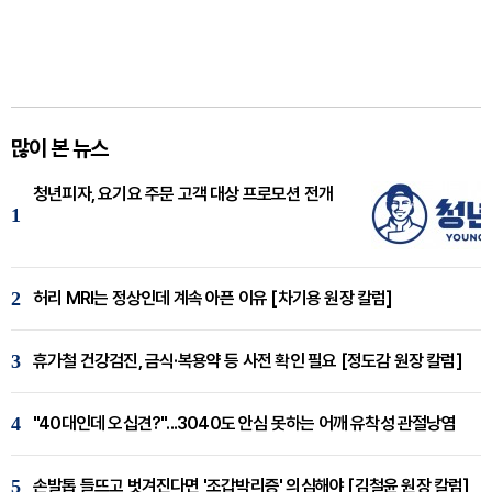
많이 본 뉴스
청년피자, 요기요 주문 고객 대상 프로모션 전개
1
2
허리 MRI는 정상인데 계속 아픈 이유 [차기용 원장 칼럼]
3
휴가철 건강검진, 금식·복용약 등 사전 확인 필요 [정도감 원장 칼럼]
4
"40대인데 오십견?"...3040도 안심 못하는 어깨 유착성 관절낭염
5
손발톱 들뜨고 벗겨진다면 '조갑박리증' 의심해야 [김철윤 원장 칼럼]