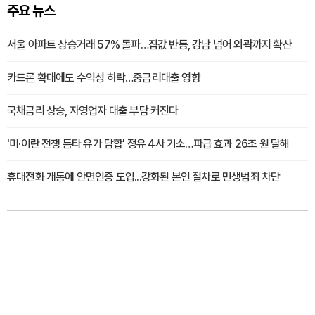
주요 뉴스
서울 아파트 상승거래 57% 돌파…집값 반등, 강남 넘어 외곽까지 확산
카드론 확대에도 수익성 하락…중금리대출 영향
국채금리 상승, 자영업자 대출 부담 커진다
'미·이란 전쟁 틈타 유가 담합' 정유 4사 기소…파급 효과 26조 원 달해
휴대전화 개통에 안면인증 도입...강화된 본인 절차로 민생범죄 차단