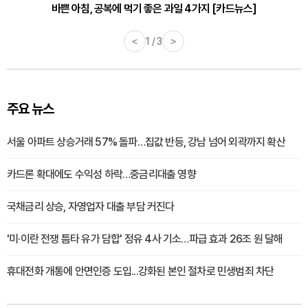
바쁜 아침, 공복에 먹기 좋은 과일 4가지 [카드뉴스]
<
1 / 3
>
주요 뉴스
서울 아파트 상승거래 57% 돌파…집값 반등, 강남 넘어 외곽까지 확산
카드론 확대에도 수익성 하락…중금리대출 영향
국채금리 상승, 자영업자 대출 부담 커진다
'미·이란 전쟁 틈타 유가 담합' 정유 4사 기소…파급 효과 26조 원 달해
휴대전화 개통에 안면인증 도입...강화된 본인 절차로 민생범죄 차단