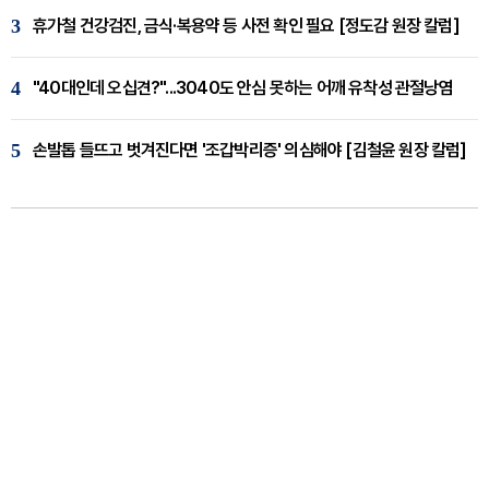
3
휴가철 건강검진, 금식·복용약 등 사전 확인 필요 [정도감 원장 칼럼]
4
"40대인데 오십견?"...3040도 안심 못하는 어깨 유착성 관절낭염
5
손발톱 들뜨고 벗겨진다면 '조갑박리증' 의심해야 [김철윤 원장 칼럼]