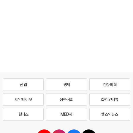
산업
경제
건강·의학
제약·바이오
정책·사회
칼럼·인터뷰
웰니스
MEDI·K
헬스인뉴스