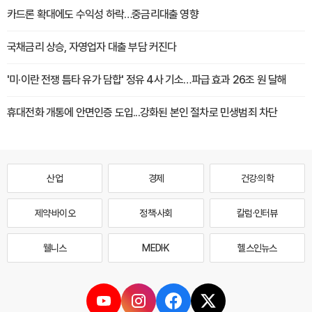
카드론 확대에도 수익성 하락…중금리대출 영향
국채금리 상승, 자영업자 대출 부담 커진다
'미·이란 전쟁 틈타 유가 담합' 정유 4사 기소…파급 효과 26조 원 달해
휴대전화 개통에 안면인증 도입...강화된 본인 절차로 민생범죄 차단
산업
경제
건강·의학
제약·바이오
정책·사회
칼럼·인터뷰
웰니스
MEDI·K
헬스인뉴스