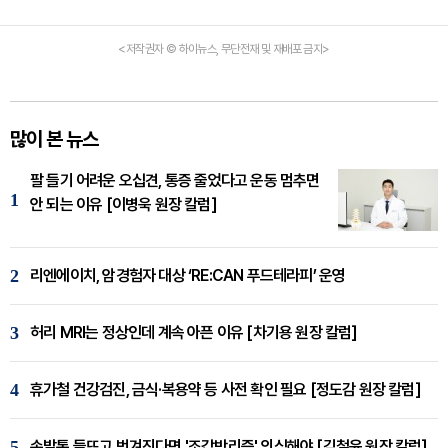
<저작권자 © 하이뉴스, 무단전재 및 재배포 금지>
많이 본 뉴스
팔 들기 어려운 오십견, 통증 줄었다고 운동 멈추면
1
안 되는 이유 [이병욱 원장 칼럼]
2
리엔에이치, 암경험자 대상 ‘RE:CAN 푸드테라피’ 운영
3
허리 MRI는 정상인데 계속 아픈 이유 [차기용 원장 칼럼]
4
휴가철 건강검진, 금식·복용약 등 사전 확인 필요 [정도감 원장 칼럼]
5
손발톱 들뜨고 벗겨진다면 '조갑박리증' 의심해야 [김철윤 원장 칼럼]