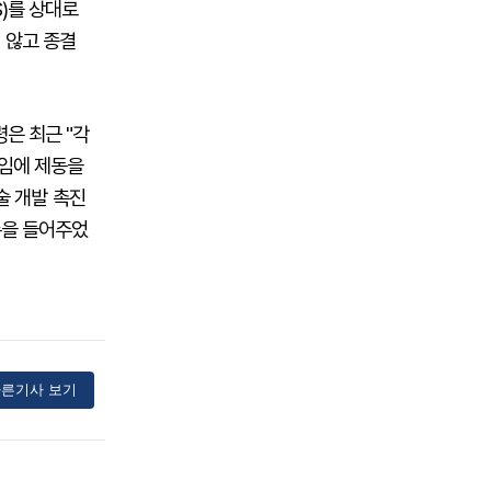
S)를 상대로
 않고 종결
은 최근 "각
직임에 제동을
술 개발 촉진
손을 들어주었
른기사 보기