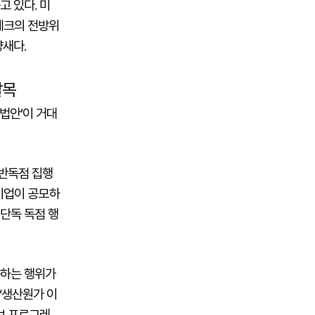
 있다. 미
테크의 전방위
새다.
발목
 법안’이 거대
반독점 집행
 기업이 공모하
'단독 독점 행
출하는 행위가
‘생산원가 이
오브 프로그레