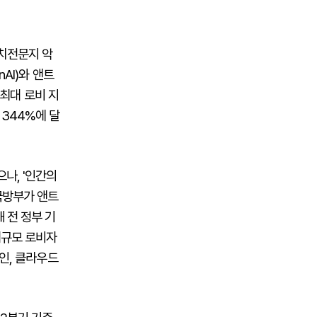
정치전문지 악
AI)와 앤트
 최대 로비 지
 344%에 달
나, '인간의
국방부가 앤트
 전 정부 기
대규모 로비자
라인, 클라우드