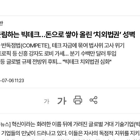
반
군림하는 빅테크…돈으로 쌓아 올린 ‘치외법권’ 성벽
 반독점법(COMPETE), 테크 자금에 묶여 법사위 고사 위기
앤트로픽 등 신흥 강자도 로비 가세… 분기 수백만 달러 투입
스 등 글로벌 규제 전방위 후퇴… "빅테크 치외법권 심화"
07-06 11:23
가
가
혁신이라는 화려한 이름 뒤에 가려진 글로벌 거대 기술기업(빅
이뉴스]
) 기업들의 민낯이 드러나고 있다. 이들은 자사의 독점적 지위를 지키