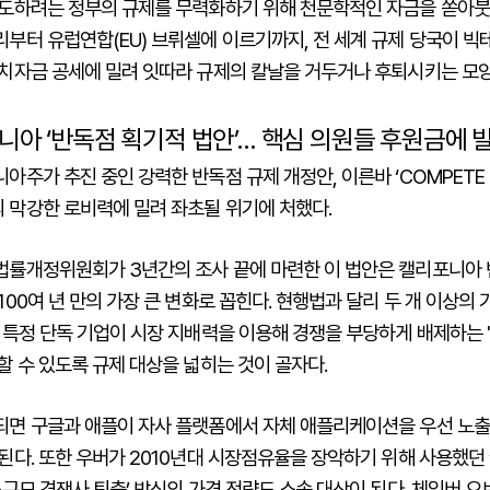
유도하려는 정부의 규제를 무력화하기 위해 천문학적인 자금을 쏟아붓고
부터 유럽연합(EU) 브뤼셀에 이르기까지, 전 세계 규제 당국이 빅
정치자금 공세에 밀려 잇따라 규제의 칼날을 거두거나 후퇴시키는 모양
니아 ‘반독점 획기적 법안’… 핵심 의원들 후원금에 
아주가 추진 중인 강력한 반독점 규제 개정안, 이른바 ‘COMPETE
 막강한 로비력에 밀려 좌초될 위기에 처했다.
법률개정위원회가 3년간의 조사 끝에 마련한 이 법안은 캘리포니아 
100여 년 만의 가장 큰 변화로 꼽힌다. 현행법과 달리 두 개 이상의
 특정 단독 기업이 시장 지배력을 이용해 경쟁을 부당하게 배제하는 
할 수 있도록 규제 대상을 넓히는 것이 골자다.
되면 구글과 애플이 자사 플랫폼에서 자체 애플리케이션을 우선 노
된다. 또한 우버가 2010년대 시장점유율을 장악하기 위해 사용했던 
소규모 경쟁사 퇴출’ 방식의 가격 전략도 소송 대상이 된다. 체임버 