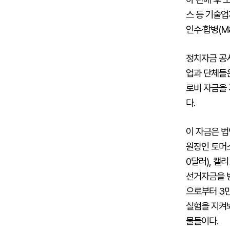
스 등 기술업
인수·합병(M
정치자금 공시
업과 단체들은
로비 자금을 
다.
이 자금은 
원장인 토머스 
0달러), 캘
선거자금을 받
으로부터 3만
실험을 지켜
물들이다.