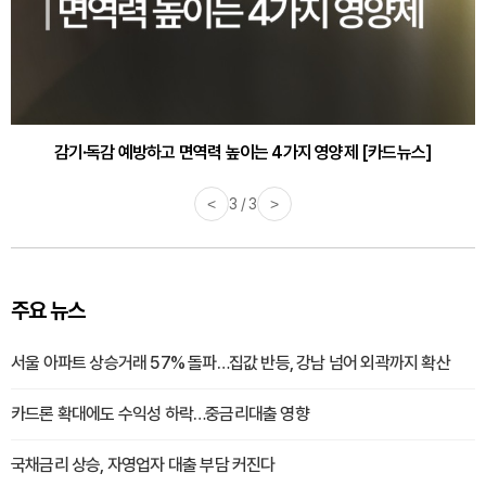
감기·독감 예방하고 면역력 높이는 4가지 영양제 [카드뉴스]
<
3 / 3
>
주요 뉴스
서울 아파트 상승거래 57% 돌파…집값 반등, 강남 넘어 외곽까지 확산
카드론 확대에도 수익성 하락…중금리대출 영향
국채금리 상승, 자영업자 대출 부담 커진다