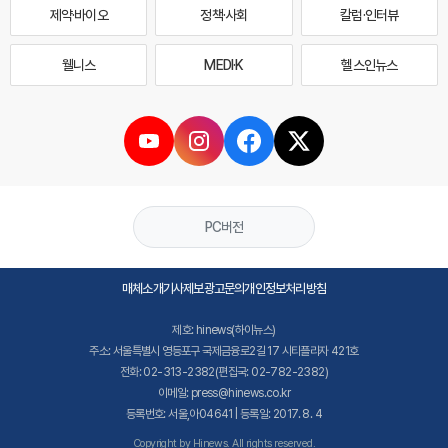
제약·바이오
정책·사회
칼럼·인터뷰
웰니스
MEDI·K
헬스인뉴스
PC버전
매체소개
기사제보
광고문의
개인정보처리방침
제호: hinews(하이뉴스)
주소: 서울특별시 영등포구 국제금융로2길 17 시티플라자 421호
전화: 02-313-2382(편집국: 02-782-2382)
이메일: press@hinews.co.kr
등록번호: 서울,아04641 | 등록일: 2017. 8. 4
Copyright by Hinews. All rights reserved.