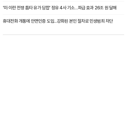
'미·이란 전쟁 틈타 유가 담합' 정유 4사 기소…파급 효과 26조 원 달해
휴대전화 개통에 안면인증 도입...강화된 본인 절차로 민생범죄 차단