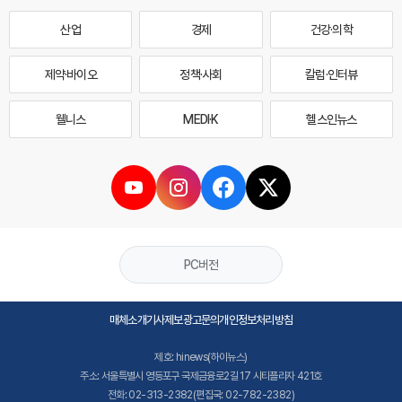
산업
경제
건강·의학
제약·바이오
정책·사회
칼럼·인터뷰
웰니스
MEDI·K
헬스인뉴스
PC버전
매체소개
기사제보
광고문의
개인정보처리방침
제호: hinews(하이뉴스)
주소: 서울특별시 영등포구 국제금융로2길 17 시티플라자 421호
전화: 02-313-2382(편집국: 02-782-2382)