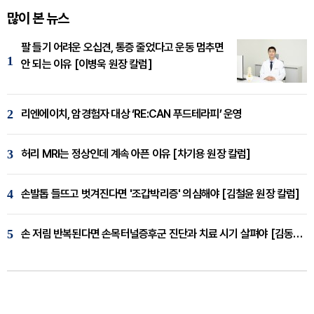
많이 본 뉴스
팔 들기 어려운 오십견, 통증 줄었다고 운동 멈추면
1
안 되는 이유 [이병욱 원장 칼럼]
2
리엔에이치, 암경험자 대상 ‘RE:CAN 푸드테라피’ 운영
3
허리 MRI는 정상인데 계속 아픈 이유 [차기용 원장 칼럼]
4
손발톱 들뜨고 벗겨진다면 '조갑박리증' 의심해야 [김철윤 원장 칼럼]
5
손 저림 반복된다면 손목터널증후군 진단과 치료 시기 살펴야 [김동현 원장 칼럼]