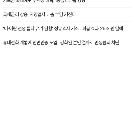
카드론 확대에도 수익성 하락…중금리대출 영향
국채금리 상승, 자영업자 대출 부담 커진다
'미·이란 전쟁 틈타 유가 담합' 정유 4사 기소…파급 효과 26조 원 달해
휴대전화 개통에 안면인증 도입...강화된 본인 절차로 민생범죄 차단