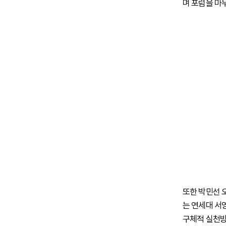
며 포럼을 마
또한 박민선 
는 연세대 서영
구체적 실천방