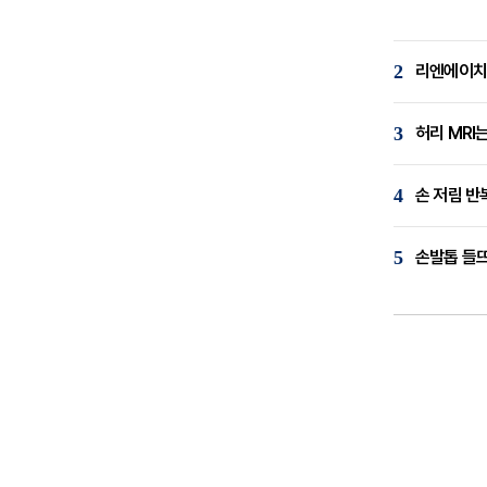
2
리엔에이치,
3
허리 MRI
4
손 저림 반
5
손발톱 들뜨