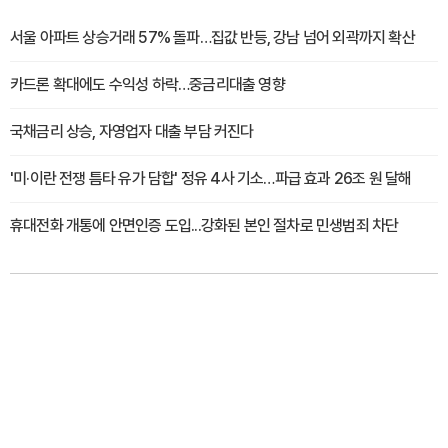
서울 아파트 상승거래 57% 돌파…집값 반등, 강남 넘어 외곽까지 확산
카드론 확대에도 수익성 하락…중금리대출 영향
국채금리 상승, 자영업자 대출 부담 커진다
'미·이란 전쟁 틈타 유가 담합' 정유 4사 기소…파급 효과 26조 원 달해
휴대전화 개통에 안면인증 도입...강화된 본인 절차로 민생범죄 차단