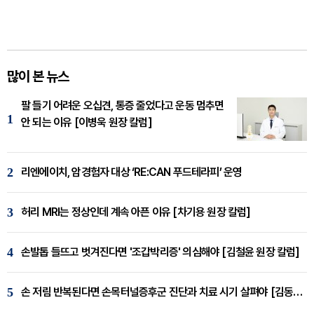
많이 본 뉴스
팔 들기 어려운 오십견, 통증 줄었다고 운동 멈추면
1
안 되는 이유 [이병욱 원장 칼럼]
2
리엔에이치, 암경험자 대상 ‘RE:CAN 푸드테라피’ 운영
3
허리 MRI는 정상인데 계속 아픈 이유 [차기용 원장 칼럼]
4
손발톱 들뜨고 벗겨진다면 '조갑박리증' 의심해야 [김철윤 원장 칼럼]
5
손 저림 반복된다면 손목터널증후군 진단과 치료 시기 살펴야 [김동현 원장 칼럼]