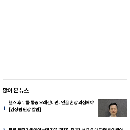
많이 본 뉴스
헬스 후 무릎 통증 오래간다면...연골 손상 의심해야
1
[김상범 원장 칼럼]