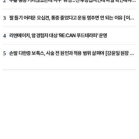
2
무릎 통증 가라앉았는데 자꾸 '휘청'...전·후방십자인대 파열 확인해야 [곽우경 원장 칼럼]
3
팔 들기 어려운 오십견, 통증 줄었다고 운동 멈추면 안 되는 이유 [이병욱 원장 칼럼]
4
리엔에이치, 암경험자 대상 ‘RE:CAN 푸드테라피’ 운영
5
손발 다한증 보톡스, 시술 전 원인과 적용 범위 살펴야 [강윤일 원장 칼럼]