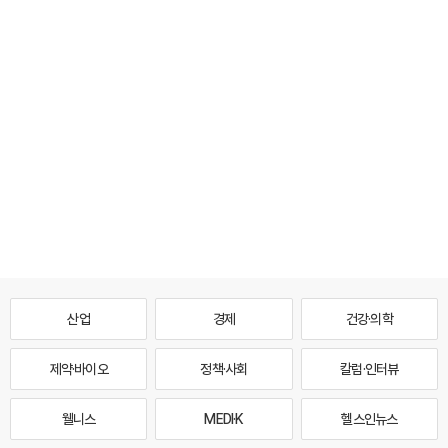
산업
경제
건강·의학
제약·바이오
정책·사회
칼럼·인터뷰
웰니스
MEDI·K
헬스인뉴스