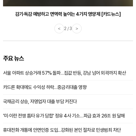
감기·독감 예방하고 면역력 높이는 4가지 영양제 [카드뉴스]
<
3 / 3
>
주요 뉴스
서울 아파트 상승거래 57% 돌파…집값 반등, 강남 넘어 외곽까지 확산
카드론 확대에도 수익성 하락…중금리대출 영향
국채금리 상승, 자영업자 대출 부담 커진다
'미·이란 전쟁 틈타 유가 담합' 정유 4사 기소…파급 효과 26조 원 달해
휴대전화 개통에 안면인증 도입...강화된 본인 절차로 민생범죄 차단