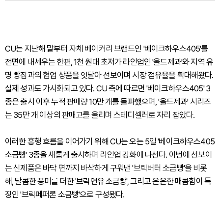
CU는 지난해 말부터 자체 베이커리 브랜드인 '베이크하우스405'를
전면에 내세우는 한편, 1천 원대 초저가 라인업인 '올드제과'와 지역 유
명 빵집과의 협업 상품을 잇달아 선보이며 시장 점유율을 확대해왔다.
실제 성과도 가시화되고 있다. CU 측에 따르면 '베이크하우스405' 3
종은 출시 이후 누적 판매량 10만 개를 돌파했으며, '올드제과' 시리즈
는 35만 개 이상의 판매고를 올리며 스테디셀러로 자리 잡았다.
이러한 흥행 흐름을 이어가기 위해 CU는 오는 5일 '베이크하우스405
소금빵' 3종을 새롭게 출시하며 라인업 강화에 나선다. 이번에 선보이
는 신제품은 바닥 면까지 바삭하게 구워낸 '브릭버터 소금빵'을 비롯
해, 달콤한 풍미를 더한 '브릭연유 소금빵', 그리고 은은한 매콤함이 특
징인 '브릭페퍼론 소금빵'으로 구성됐다.