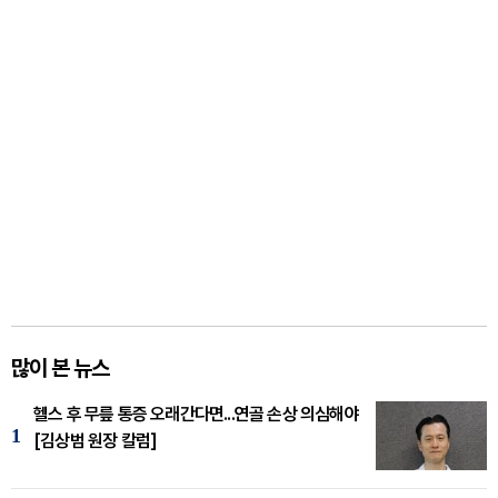
많이 본 뉴스
헬스 후 무릎 통증 오래간다면...연골 손상 의심해야
1
[김상범 원장 칼럼]