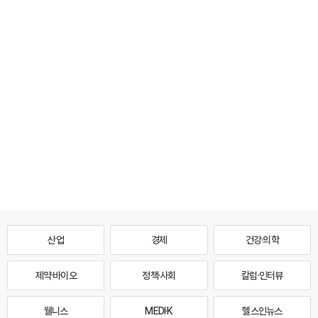
산업
경제
건강·의학
제약·바이오
정책·사회
칼럼·인터뷰
웰니스
MEDI·K
헬스인뉴스