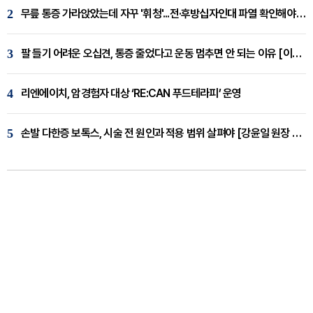
2
무릎 통증 가라앉았는데 자꾸 '휘청'...전·후방십자인대 파열 확인해야 [곽우경 원장 칼럼]
3
팔 들기 어려운 오십견, 통증 줄었다고 운동 멈추면 안 되는 이유 [이병욱 원장 칼럼]
4
리엔에이치, 암경험자 대상 ‘RE:CAN 푸드테라피’ 운영
5
손발 다한증 보톡스, 시술 전 원인과 적용 범위 살펴야 [강윤일 원장 칼럼]