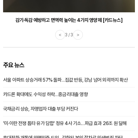
감기·독감 예방하고 면역력 높이는 4가지 영양제 [카드뉴스]
<
3 / 3
>
주요 뉴스
서울 아파트 상승거래 57% 돌파…집값 반등, 강남 넘어 외곽까지 확산
카드론 확대에도 수익성 하락…중금리대출 영향
국채금리 상승, 자영업자 대출 부담 커진다
'미·이란 전쟁 틈타 유가 담합' 정유 4사 기소…파급 효과 26조 원 달해
휴대전화 개통에 안면인증 도입...강화된 본인 절차로 민생범죄 차단