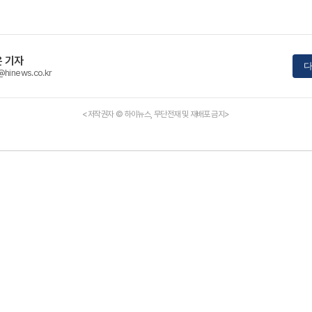
 기자
다
@hinews.co.kr
<저작권자 © 하이뉴스, 무단전재 및 재배포 금지>