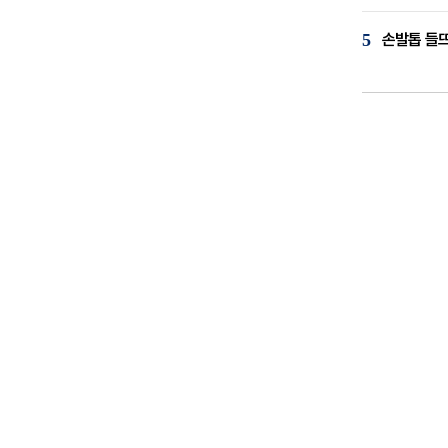
5
손발톱 들뜨