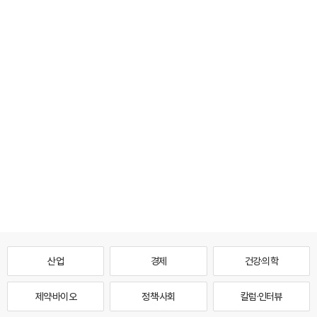
산업
경제
건강·의학
제약·바이오
정책·사회
칼럼·인터뷰