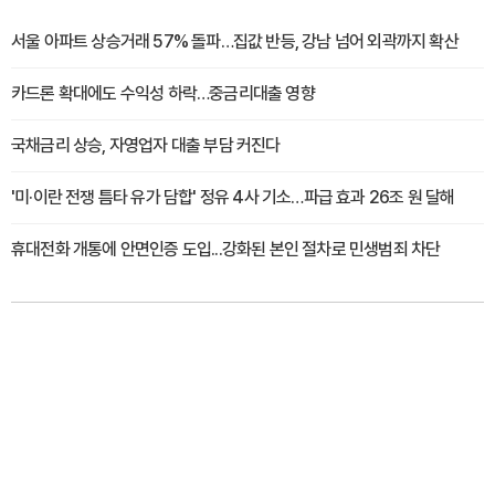
서울 아파트 상승거래 57% 돌파…집값 반등, 강남 넘어 외곽까지 확산
카드론 확대에도 수익성 하락…중금리대출 영향
국채금리 상승, 자영업자 대출 부담 커진다
'미·이란 전쟁 틈타 유가 담합' 정유 4사 기소…파급 효과 26조 원 달해
휴대전화 개통에 안면인증 도입...강화된 본인 절차로 민생범죄 차단