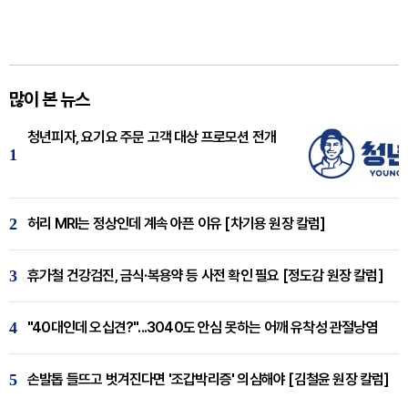
많이 본 뉴스
청년피자, 요기요 주문 고객 대상 프로모션 전개
1
2
허리 MRI는 정상인데 계속 아픈 이유 [차기용 원장 칼럼]
3
휴가철 건강검진, 금식·복용약 등 사전 확인 필요 [정도감 원장 칼럼]
4
"40대인데 오십견?"...3040도 안심 못하는 어깨 유착성 관절낭염
5
손발톱 들뜨고 벗겨진다면 '조갑박리증' 의심해야 [김철윤 원장 칼럼]