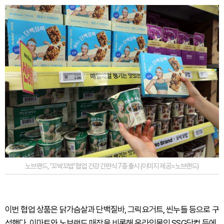
노브랜드, '꼬박꼬밥' 협업 건강 간편식 7종 출시 (이미지 제공=노브랜드)
이번 협업 상품은 닭가슴살과 단백질바, 그릭요거트, 씬누들 등으로 구
성했다. 이마트와 노브랜드 매장을 비롯해 온라인몰인 SSG닷컴 등에