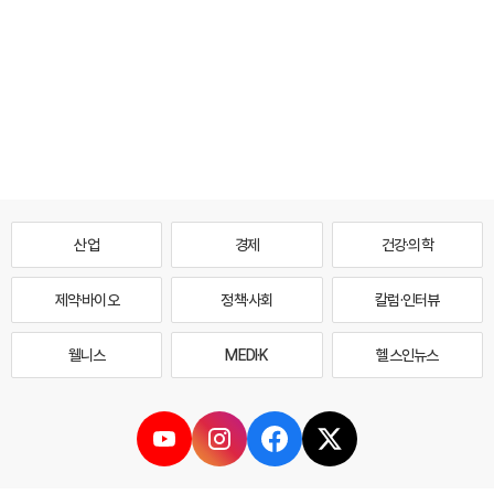
산업
경제
건강·의학
제약·바이오
정책·사회
칼럼·인터뷰
웰니스
MEDI·K
헬스인뉴스