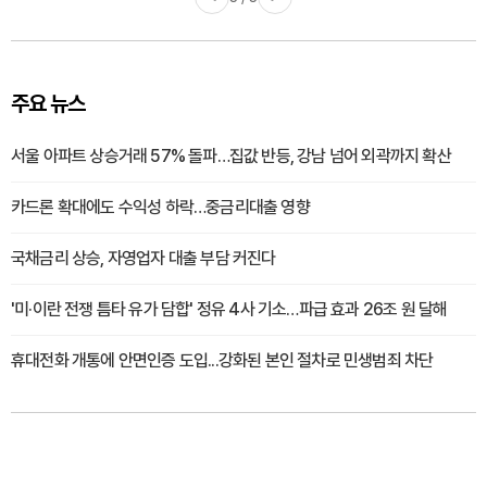
주요 뉴스
서울 아파트 상승거래 57% 돌파…집값 반등, 강남 넘어 외곽까지 확산
카드론 확대에도 수익성 하락…중금리대출 영향
국채금리 상승, 자영업자 대출 부담 커진다
'미·이란 전쟁 틈타 유가 담합' 정유 4사 기소…파급 효과 26조 원 달해
휴대전화 개통에 안면인증 도입...강화된 본인 절차로 민생범죄 차단