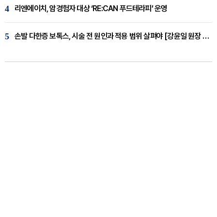
4
리엔에이치, 암경험자 대상 ‘RE:CAN 푸드테라피’ 운영
5
손발 다한증 보톡스, 시술 전 원인과 적용 범위 살펴야 [강윤일 원장 칼럼]