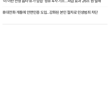
'미·이란 전쟁 틈타 유가 담합' 정유 4사 기소…파급 효과 26조 원 달해
휴대전화 개통에 안면인증 도입...강화된 본인 절차로 민생범죄 차단