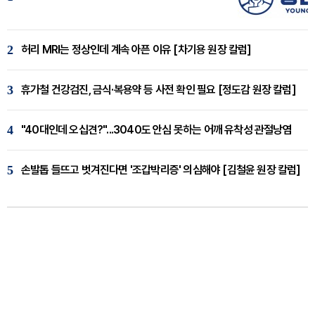
2
허리 MRI는 정상인데 계속 아픈 이유 [차기용 원장 칼럼]
3
휴가철 건강검진, 금식·복용약 등 사전 확인 필요 [정도감 원장 칼럼]
4
"40대인데 오십견?"...3040도 안심 못하는 어깨 유착성 관절낭염
5
손발톱 들뜨고 벗겨진다면 '조갑박리증' 의심해야 [김철윤 원장 칼럼]