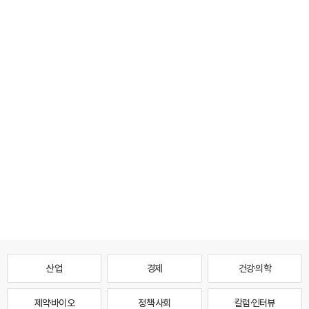
산업
경제
건강·의학
제약·바이오
정책·사회
칼럼·인터뷰