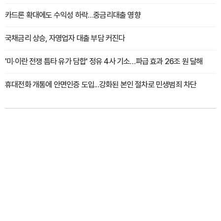
카드론 확대에도 수익성 하락…중금리대출 영향
국채금리 상승, 자영업자 대출 부담 커진다
'미·이란 전쟁 틈타 유가 담합' 정유 4사 기소…파급 효과 26조 원 달해
휴대전화 개통에 안면인증 도입...강화된 본인 절차로 민생범죄 차단