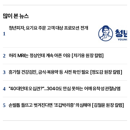
많이 본 뉴스
청년피자, 요기요 주문 고객 대상 프로모션 전개
1
2
허리 MRI는 정상인데 계속 아픈 이유 [차기용 원장 칼럼]
3
휴가철 건강검진, 금식·복용약 등 사전 확인 필요 [정도감 원장 칼럼]
4
"40대인데 오십견?"...3040도 안심 못하는 어깨 유착성 관절낭염
5
손발톱 들뜨고 벗겨진다면 '조갑박리증' 의심해야 [김철윤 원장 칼럼]