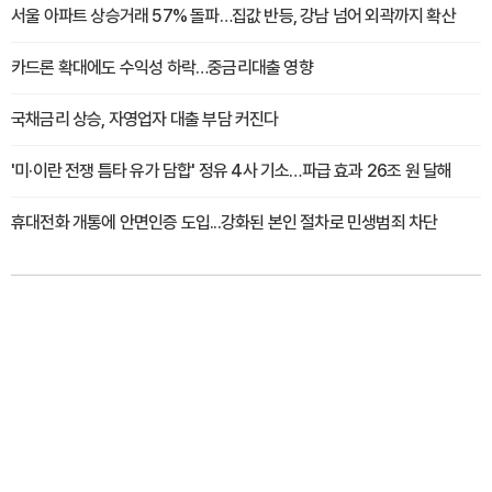
서울 아파트 상승거래 57% 돌파…집값 반등, 강남 넘어 외곽까지 확산
카드론 확대에도 수익성 하락…중금리대출 영향
국채금리 상승, 자영업자 대출 부담 커진다
'미·이란 전쟁 틈타 유가 담합' 정유 4사 기소…파급 효과 26조 원 달해
휴대전화 개통에 안면인증 도입...강화된 본인 절차로 민생범죄 차단