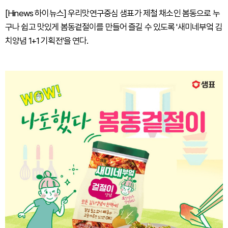
[Hinews 하이뉴스] 우리맛연구중심 샘표가 제철 채소인 봄동으로 누
구나 쉽고 맛있게 봄동겉절이를 만들어 즐길 수 있도록 '새미네부엌 김
치양념 1+1 기획전'을 연다.