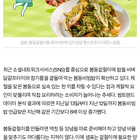
샘표, 봄동겉절이용 새미네부엌 김치양념 행사 (이미지 제공=샘표)
최근 소셜네트워크서비스(SNS)를 중심으로 봄동겉절이에 밥을 비벼
달걀프라이와 참기름을 곁들여 먹는 봄동비빔밥이 확산하고 있다. 제
철을 맞은 봄동으로 실속 있는 한 끼를 차릴 수 있다는 점과 계절적 요
인이 맞물리며 직접 요리하려는 소비자가 늘어나는 추세다. 썸트렌드
데이터 분석 결과에 따르면 지난달 13일부터 지난 12일까지 봄동비빔
밥 언급량은 지난해 같은 기간보다 6배 이상 증가했다.
봄동겉절이를 만들려면 액젓 등 양념을 따로 준비해야 하고 양념 비율
을 맞추기도 까다롭다는 지적이 많다. 이에 샘표는 겉절이에 필요한 양