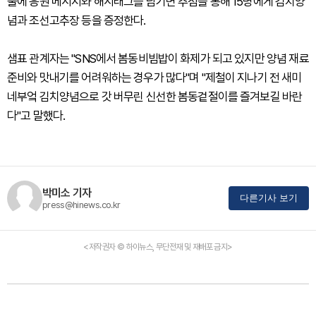
물에 응원 메시지와 해시태그를 남기면 추첨을 통해 15명에게 김치양
념과 조선고추장 등을 증정한다.
샘표 관계자는 "SNS에서 봄동비빔밥이 화제가 되고 있지만 양념 재료
준비와 맛내기를 어려워하는 경우가 많다"며 "제철이 지나기 전 새미
네부엌 김치양념으로 갓 버무린 신선한 봄동겉절이를 즐겨보길 바란
다"고 말했다.
박미소 기자
다른기사 보기
press@hinews.co.kr
<저작권자 © 하이뉴스, 무단전재 및 재배포 금지>