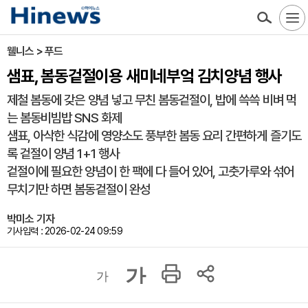
웰니스 > 푸드
샘표, 봄동겉절이용 새미네부엌 김치양념 행사
제철 봄동에 갖은 양념 넣고 무친 봄동겉절이, 밥에 쓱쓱 비벼 먹
는 봄동비빔밥 SNS 화제
샘표, 아삭한 식감에 영양소도 풍부한 봄동 요리 간편하게 즐기도
록 겉절이 양념 1+1 행사
겉절이에 필요한 양념이 한 팩에 다 들어 있어, 고춧가루와 섞어
무치기만 하면 봄동겉절이 완성
박미소 기자
기사입력 : 2026-02-24 09:59
가
가