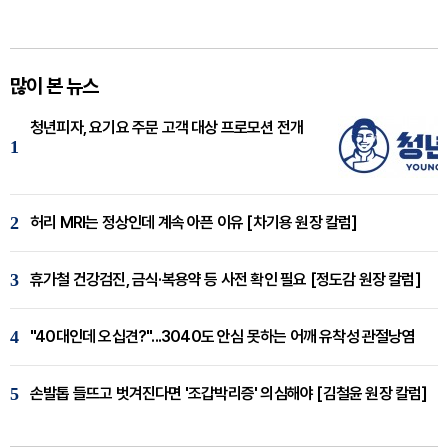
많이 본 뉴스
청년피자, 요기요 주문 고객 대상 프로모션 전개
1
2
허리 MRI는 정상인데 계속 아픈 이유 [차기용 원장 칼럼]
3
휴가철 건강검진, 금식·복용약 등 사전 확인 필요 [정도감 원장 칼럼]
4
"40대인데 오십견?"...3040도 안심 못하는 어깨 유착성 관절낭염
5
손발톱 들뜨고 벗겨진다면 '조갑박리증' 의심해야 [김철윤 원장 칼럼]