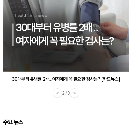
30대부터 유병률 2배...여자에게 꼭 필요한 검사는? [카드뉴스]
감기·독감 예방하고 면역력 높이는 4가지 영양제 [카드뉴스]
<
2 / 3
>
주요 뉴스