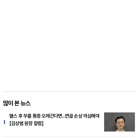
많이 본 뉴스
헬스 후 무릎 통증 오래간다면...연골 손상 의심해야
1
[김상범 원장 칼럼]