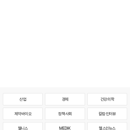
산업
경제
건강·의학
제약·바이오
정책·사회
칼럼·인터뷰
웰니스
MEDI·K
헬스인뉴스