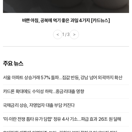
바쁜 아침, 공복에 먹기 좋은 과일 4가지 [카드뉴스]
<
1 / 3
>
주요 뉴스
서울 아파트 상승거래 57% 돌파…집값 반등, 강남 넘어 외곽까지 확산
카드론 확대에도 수익성 하락…중금리대출 영향
국채금리 상승, 자영업자 대출 부담 커진다
'미·이란 전쟁 틈타 유가 담합' 정유 4사 기소…파급 효과 26조 원 달해