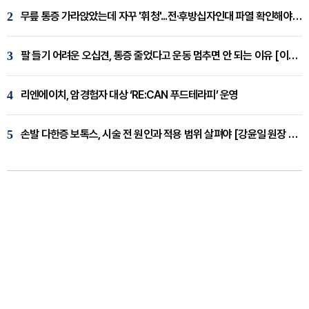
2
무릎 통증 가라앉았는데 자꾸 '휘청'...전·후방십자인대 파열 확인해야 [곽우경 원장 칼럼]
3
팔 들기 어려운 오십견, 통증 줄었다고 운동 멈추면 안 되는 이유 [이병욱 원장 칼럼]
4
리엔에이치, 암경험자 대상 ‘RE:CAN 푸드테라피’ 운영
5
손발 다한증 보톡스, 시술 전 원인과 적용 범위 살펴야 [강윤일 원장 칼럼]