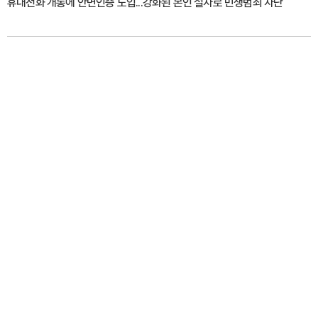
휴대전화 개통에 안면인증 도입...강화된 본인 절차로 민생범죄 차단